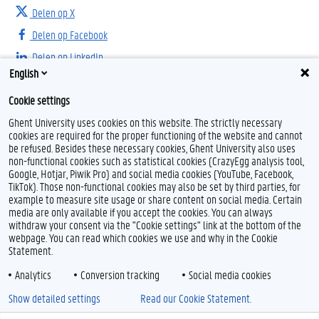
Delen op X
Delen op Facebook
Delen op LinkedIn
English
Delen op Threads
Cookie settings
Ghent University uses cookies on this website. The strictly necessary
cookies are required for the proper functioning of the website and cannot
be refused. Besides these necessary cookies, Ghent University also uses
non-functional cookies such as statistical cookies (CrazyEgg analysis tool,
Google, Hotjar, Piwik Pro) and social media cookies (YouTube, Facebook,
TikTok). Those non-functional cookies may also be set by third parties, for
example to measure site usage or share content on social media. Certain
Feedback
media are only available if you accept the cookies. You can always
withdraw your consent via the "Cookie settings" link at the bottom of the
Privacy
webpage. You can read which cookies we use and why in the Cookie
Disclaimer
Statement.
Cookieverklaring
Analytics
Conversion tracking
Social media cookies
Toegankelijkheid
Show detailed settings
Read our Cookie Statement.
© 2026 Universiteit Gent