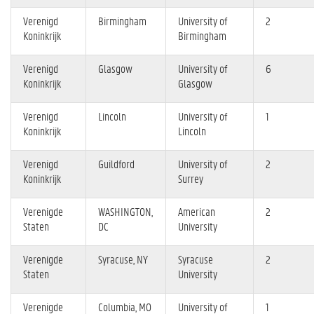
Verenigd
Birmingham
University of
2
Koninkrijk
Birmingham
Verenigd
Glasgow
University of
6
Koninkrijk
Glasgow
Verenigd
Lincoln
University of
1
Koninkrijk
Lincoln
Verenigd
Guildford
University of
2
Koninkrijk
Surrey
Verenigde
WASHINGTON,
American
2
Staten
DC
University
Verenigde
Syracuse, NY
Syracuse
2
Staten
University
Verenigde
Columbia, MO
University of
1