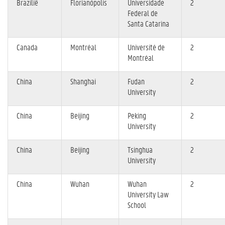
Brazilië
Florianópolis
Universidade
2
Federal de
Santa Catarina
Canada
Montréal
Université de
2
Montréal
China
Shanghai
Fudan
2
University
China
Beijing
Peking
2
University
China
Beijing
Tsinghua
2
University
China
Wuhan
Wuhan
2
University Law
School