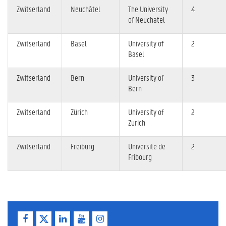
Zwitserland
Neuchâtel
The University
4
of Neuchatel
Zwitserland
Basel
University of
2
Basel
Zwitserland
Bern
University of
3
Bern
Zwitserland
Zürich
University of
2
Zurich
Zwitserland
Freiburg
Université de
2
Fribourg
F
T
L
Y
I
a
w
i
o
n