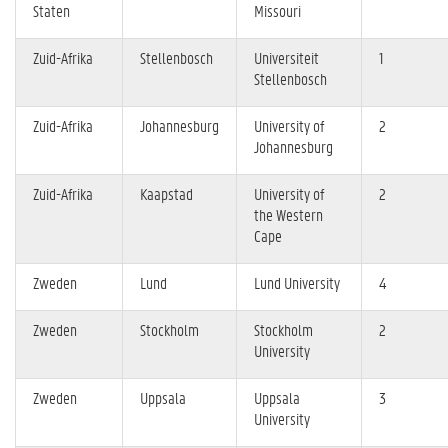
Staten
Missouri
Zuid-Afrika
Stellenbosch
Universiteit
1
Stellenbosch
Zuid-Afrika
Johannesburg
University of
2
Johannesburg
Zuid-Afrika
Kaapstad
University of
2
the Western
Cape
Zweden
Lund
Lund University
4
Zweden
Stockholm
Stockholm
2
University
Zweden
Uppsala
Uppsala
3
University