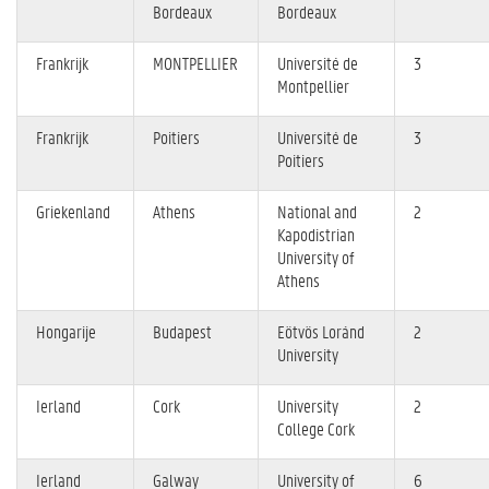
Bordeaux
Bordeaux
Frankrijk
MONTPELLIER
Université de
3
Montpellier
Frankrijk
Poitiers
Université de
3
Poitiers
Griekenland
Athens
National and
2
Kapodistrian
University of
Athens
Hongarije
Budapest
Eötvös Loránd
2
University
Ierland
Cork
University
2
College Cork
Ierland
Galway
University of
6