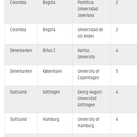
Colombia
Bogotá
Pontificia
2
Universidad
Javeriana
Colombia
Bogotá
Universidad de
2
los Andes
Denemarken
Århus C
Aarhus
4
University
Denemarken
København
University of
3
Copenhagen
Duitsland
Göttingen
Georg-August-
4
Universität
Göttingen
Duitsland
Hamburg
University of
4
Hamburg