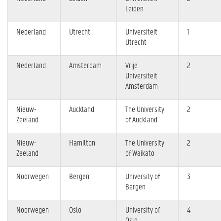
Leiden
Nederland
Utrecht
Universiteit
1
Utrecht
Nederland
Amsterdam
Vrije
2
Universiteit
Amsterdam
Nieuw-
Auckland
The University
2
Zeeland
of Auckland
Nieuw-
Hamilton
The University
2
Zeeland
of Waikato
Noorwegen
Bergen
University of
3
Bergen
Noorwegen
Oslo
University of
4
Oslo