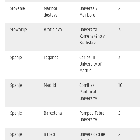
Slovenië
Maribor -
Univerza v
2
dostava
Mariboru
Slowakije
Bratislava
Univerzita
3
Komenského v
Bratislave
Spanje
Laganés
Carlos III
3
University of
Madrid
Spanje
Madrid
Comillas
10
Pontifical
University
Spanje
Barcelona
Pompeu Fabra
2
University
Spanje
Bilbao
Universidad de
2