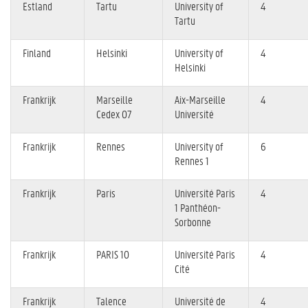
Estland
Tartu
University of
4
Tartu
Finland
Helsinki
University of
4
Helsinki
Frankrijk
Marseille
Aix-Marseille
4
Cedex 07
Université
Frankrijk
Rennes
University of
6
Rennes 1
Frankrijk
Paris
Université Paris
4
1 Panthéon-
Sorbonne
Frankrijk
PARIS 10
Université Paris
4
Cité
Frankrijk
Talence
Université de
4