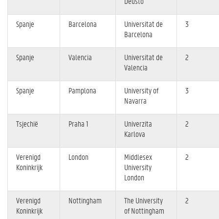
Deusto
Spanje
Barcelona
Universitat de
3
Barcelona
Spanje
Valencia
Universitat de
2
Valencia
Spanje
Pamplona
University of
3
Navarra
Tsjechië
Praha 1
Univerzita
2
Karlova
Verenigd
London
Middlesex
2
Koninkrijk
University
London
Verenigd
Nottingham
The University
2
Koninkrijk
of Nottingham