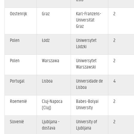
Oostenrijk
Graz
Karl-Franzens-
2
Universität
Graz
Polen
Łódź
Uniwersytet
2
Lódzki
Polen
Warszawa
Uniwersytet
2
Warszawski
Portugal
Lisboa
Universidade de
4
Lisboa
Roemenië
Cluj-Napoca
Babes-Bolyai
2
(Cluj)
University
Slovenië
Ljubljana -
University of
2
dostava
Ljubljana