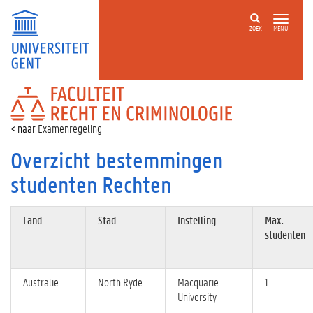
ZOEK
MENU
FACULTEIT
RECHT
EN
Examenregeling
CRIMINOLOGIE
Overzicht bestemmingen
studenten Rechten
Land
Stad
Instelling
Max.
studenten
Australië
North Ryde
Macquarie
1
University