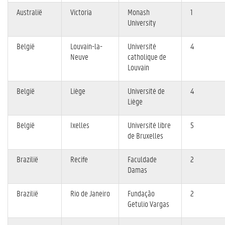
Australië
Victoria
Monash
1
University
België
Louvain-la-
Université
4
Neuve
catholique de
Louvain
België
Liège
Université de
4
Liège
België
Ixelles
Université libre
5
de Bruxelles
Brazilië
Recife
Faculdade
2
Damas
Brazilië
Rio de Janeiro
Fundação
2
Getulio Vargas