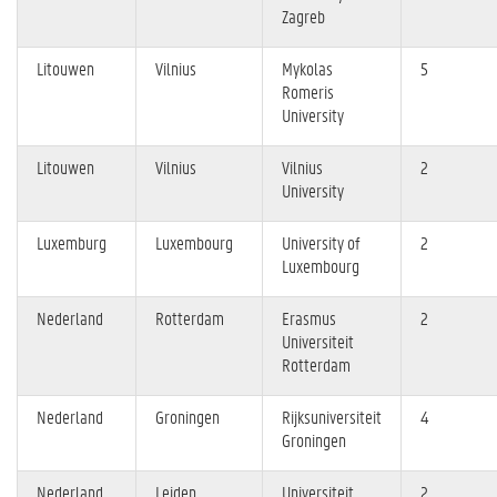
Zagreb
Litouwen
Vilnius
Mykolas
5
Romeris
University
Litouwen
Vilnius
Vilnius
2
University
Luxemburg
Luxembourg
University of
2
Luxembourg
Nederland
Rotterdam
Erasmus
2
Universiteit
Rotterdam
Nederland
Groningen
Rijksuniversiteit
4
Groningen
Nederland
Leiden
Universiteit
2