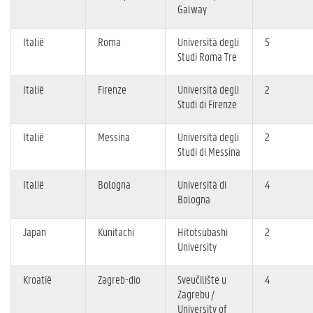
Galway
Italië
Roma
Università degli
5
Studi Roma Tre
Italië
Firenze
Università degli
2
Studi di Firenze
Italië
Messina
Università degli
2
Studi di Messina
Italië
Bologna
Università di
4
Bologna
Japan
Kunitachi
Hitotsubashi
2
University
Kroatië
Zagreb-dio
Sveučilište u
4
Zagrebu /
University of