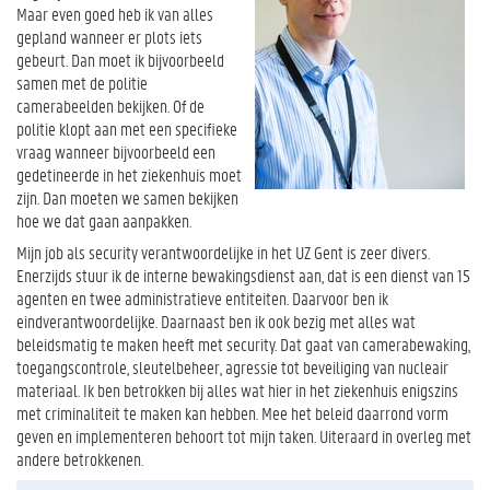
Maar even goed heb ik van alles
gepland wanneer er plots iets
gebeurt. Dan moet ik bijvoorbeeld
samen met de politie
camerabeelden bekijken. Of de
politie klopt aan met een specifieke
vraag wanneer bijvoorbeeld een
gedetineerde in het ziekenhuis moet
zijn. Dan moeten we samen bekijken
hoe we dat gaan aanpakken.
Mijn job als security verantwoordelijke in het UZ Gent is zeer divers.
Enerzijds stuur ik de interne bewakingsdienst aan, dat is een dienst van 15
agenten en twee administratieve entiteiten. Daarvoor ben ik
eindverantwoordelijke. Daarnaast ben ik ook bezig met alles wat
beleidsmatig te maken heeft met security. Dat gaat van camerabewaking,
toegangscontrole, sleutelbeheer, agressie tot beveiliging van nucleair
materiaal. Ik ben betrokken bij alles wat hier in het ziekenhuis enigszins
met criminaliteit te maken kan hebben. Mee het beleid daarrond vorm
geven en implementeren behoort tot mijn taken. Uiteraard in overleg met
andere betrokkenen.