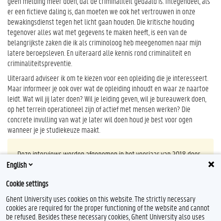
geen melding meer doen, dat de criminaliteit gedaald is. Integendeel, als
er een fictieve daling is, dan moeten we ook het vertrouwen in onze
bewakingsdienst tegen het licht gaan houden. Die kritische houding
tegenover alles wat met gegevens te maken heeft, is een van de
belangrijkste zaken die ik als criminoloog heb meegenomen naar mijn
latere beroepsleven. En uiteraard alle kennis rond criminaliteit en
criminaliteitspreventie.
Uiteraard adviseer ik om te kiezen voor een opleiding die je interesseert.
Maar informeer je ook over wat de opleiding inhoudt en waar ze naartoe
leidt. Wat wil jij later doen? Wil je leiding geven, wil je bureauwerk doen,
op het terrein operationeel zijn of actief met mensen werken? Die
concrete invulling van wat je later wil doen houd je best voor ogen
wanneer je je studiekeuze maakt.
Deze interviews werden afgenomen in het voorjaar van 2018 door
Sophie Dewaele. Meer info en studieadvies via
English
monitoraat.re@ugent.be
.
Cookie settings
Ghent University uses cookies on this website. The strictly necessary
cookies are required for the proper functioning of the website and cannot
be refused. Besides these necessary cookies, Ghent University also uses