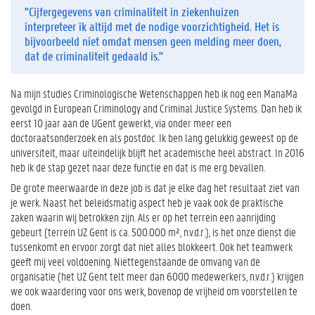
"Cijfergegevens van criminaliteit in ziekenhuizen
interpreteer ik altijd met de nodige voorzichtigheid. Het is
bijvoorbeeld niet omdat mensen geen melding meer doen,
dat de criminaliteit gedaald is."
Na mijn studies Criminologische Wetenschappen heb ik nog een ManaMa
gevolgd in European Criminology and Criminal Justice Systems. Dan heb ik
eerst 10 jaar aan de UGent gewerkt, via onder meer een
doctoraatsonderzoek en als postdoc. Ik ben lang gelukkig geweest op de
universiteit, maar uiteindelijk blijft het academische heel abstract. In 2016
heb ik de stap gezet naar deze functie en dat is me erg bevallen.
De grote meerwaarde in deze job is dat je elke dag het resultaat ziet van
je werk. Naast het beleidsmatig aspect heb je vaak ook de praktische
zaken waarin wij betrokken zijn. Als er op het terrein een aanrijding
gebeurt (terrein UZ Gent is ca. 500.000 m², n.v.d.r.), is het onze dienst die
tussenkomt en ervoor zorgt dat niet alles blokkeert. Ook het teamwerk
geeft mij veel voldoening. Niettegenstaande de omvang van de
organisatie (het UZ Gent telt meer dan 6000 medewerkers, n.v.d.r.) krijgen
we ook waardering voor ons werk, bovenop de vrijheid om voorstellen te
doen.