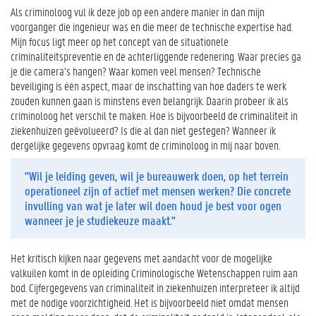
Als criminoloog vul ik deze job op een andere manier in dan mijn
voorganger die ingenieur was en die meer de technische expertise had.
Mijn focus ligt meer op het concept van de situationele
criminaliteitspreventie en de achterliggende redenering. Waar precies ga
je die camera’s hangen? Waar komen veel mensen? Technische
beveiliging is één aspect, maar de inschatting van hoe daders te werk
zouden kunnen gaan is minstens even belangrijk. Daarin probeer ik als
criminoloog het verschil te maken. Hoe is bijvoorbeeld de criminaliteit in
ziekenhuizen geëvolueerd? Is die al dan niet gestegen? Wanneer ik
dergelijke gegevens opvraag komt de criminoloog in mij naar boven.
"Wil je leiding geven, wil je bureauwerk doen, op het terrein
operationeel zijn of actief met mensen werken? Die concrete
invulling van wat je later wil doen houd je best voor ogen
wanneer je je studiekeuze maakt."
Het kritisch kijken naar gegevens met aandacht voor de mogelijke
valkuilen komt in de opleiding Criminologische Wetenschappen ruim aan
bod. Cijfergegevens van criminaliteit in ziekenhuizen interpreteer ik altijd
met de nodige voorzichtigheid. Het is bijvoorbeeld niet omdat mensen