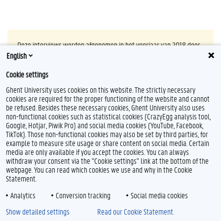
Deze interviews werden afgenomen in het voorjaar van 2018 door
Sophie Dewaele. Meer info en studieadvies via
English
monitoraat.re@ugent.be
.
Cookie settings
Ghent University uses cookies on this website. The strictly necessary
cookies are required for the proper functioning of the website and cannot
be refused. Besides these necessary cookies, Ghent University also uses
non-functional cookies such as statistical cookies (CrazyEgg analysis tool,
F
T
L
Y
I
Google, Hotjar, Piwik Pro) and social media cookies (YouTube, Facebook,
a
w
i
o
n
TikTok). Those non-functional cookies may also be set by third parties, for
c
i
n
u
s
example to measure site usage or share content on social media. Certain
e
t
k
T
t
Feedback
media are only available if you accept the cookies. You can always
b
t
e
u
a
withdraw your consent via the "Cookie settings" link at the bottom of the
Privacy
o
e
d
b
g
webpage. You can read which cookies we use and why in the Cookie
Disclaimer
o
r
I
e
r
Statement.
k
n
a
Cookieverklaring
m
Analytics
Conversion tracking
Social media cookies
Toegankelijkheid
Show detailed settings
Read our Cookie Statement.
© 2026 Universiteit Gent