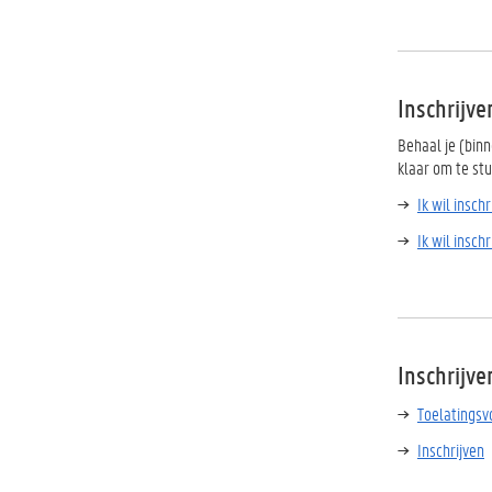
Inschrijve
Behaal je (binn
klaar om te stu
Ik wil inschr
Ik wil insc
Inschrijve
Toelatings
Inschrijven