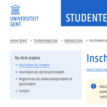
STUDENT
Home UGent
Studentenportaal
Administratie
Inschrijven o
Insch
Op deze pagina
Inschrijven als student
View English v
Inschrijven als doctoraatsstudent
Registreren als uitwisselingsstudent of
gaststudent
Vana
Contact
acad
vana