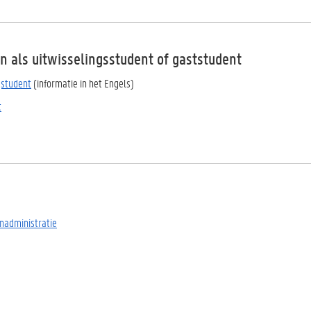
n als uitwisselingsstudent of gaststudent
gstudent
(informatie in het Engels)
t
nadministratie