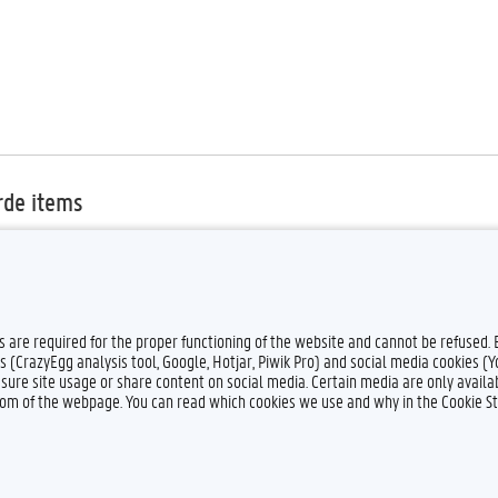
rde items
nschrijven
persoonsgegevens van (kandidaat-)studenten
es are required for the proper functioning of the website and cannot be refused.
s (CrazyEgg analysis tool, Google, Hotjar, Piwik Pro) and social media cookies (
sure site usage or share content on social media. Certain media are only availab
ttom of the webpage. You can read which cookies we use and why in the Cookie S
Feedback
Privacy
Dis