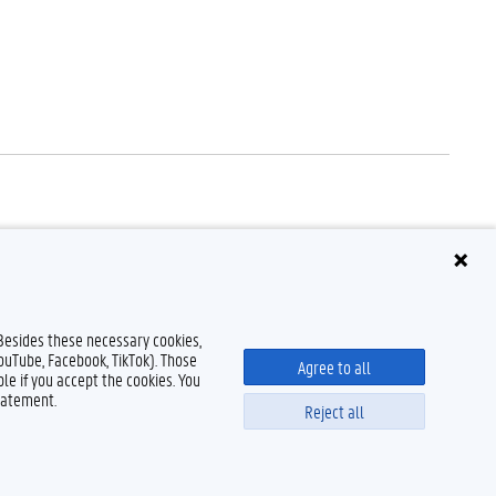
 Besides these necessary cookies,
YouTube, Facebook, TikTok). Those
Agree to all
le if you accept the cookies. You
tatement.
Reject all
claimer
Cookieverklaring
Toegankelijkheid
© 2026 Universiteit Gent