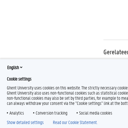
Gerelatee
Deadlines I
English
Privacy en 
Cookie settings
Ghent University uses cookies on this website. The strictly necessary cooki
Ghent University also uses non-functional cookies such as statistical cookie
non-functional cookies may also be set by third parties, for example to mea
can always withdraw your consent via the "Cookie settings" link at the bo
F
L
Y
I
Analytics
Conversion tracking
Social media cookies
a
i
o
n
Show detailed settings
Read our Cookie Statement.
c
n
u
s
e
k
T
t