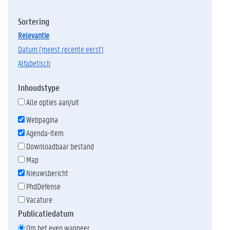
Sortering
relevantie
datum (meest recente eerst)
alfabetisch
Inhoudstype
Alle opties aan/uit
Webpagina
Agenda-item
Downloadbaar bestand
Map
Nieuwsbericht
PhdDefense
Vacature
Publicatiedatum
Om het even wanneer