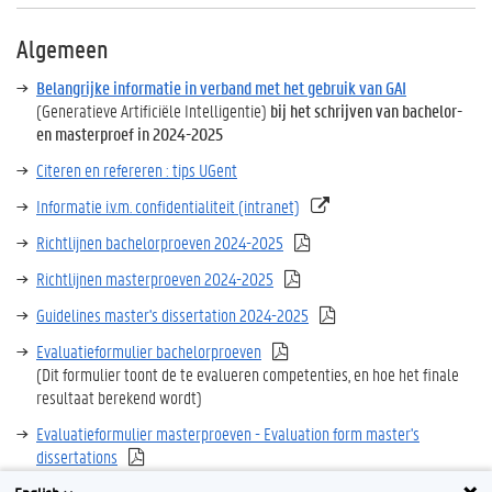
Algemeen
Belangrijke informatie in verband met het gebruik van GAI
(Generatieve Artificiële Intelligentie)
bij het schrijven van bachelor-
en masterproef in 2024-2025
Citeren en refereren : tips UGent
Informatie i.v.m. confidentialiteit (intranet)
Richtlijnen bachelorproeven 2024-2025
Richtlijnen masterproeven 2024-2025
Guidelines master's dissertation 2024-2025
Evaluatieformulier bachelorproeven
(Dit formulier toont de te evalueren competenties, en hoe het finale
resultaat berekend wordt)
Evaluatieformulier masterproeven - Evaluation form master's
dissertations
(This form shows the competencies that are evaluated in the master's