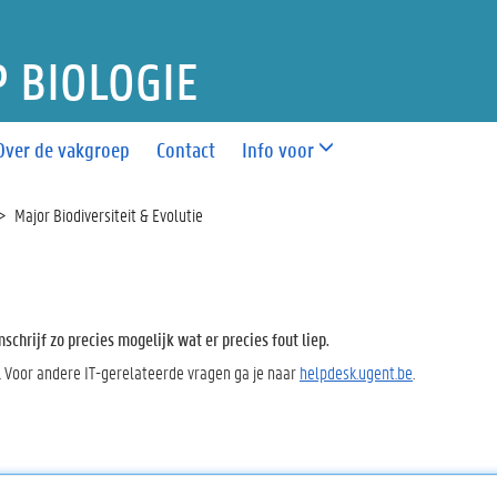
 BIOLOGIE
Over de vakgroep
Contact
Info voor
Major Biodiversiteit & Evolutie
chrijf zo precies mogelijk wat er precies fout liep.
. Voor andere IT-gerelateerde vragen ga je naar
helpdesk.ugent.be
.