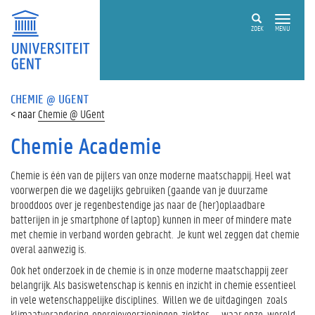
ZOEK
MENU
CHEMIE @ UGENT
Chemie @ UGent
Chemie Academie
Chemie is één van de pijlers van onze moderne maatschappij. Heel wat
voorwerpen die we dagelijks gebruiken (gaande van je duurzame
brooddoos over je regenbestendige jas naar de (her)oplaadbare
batterijen in je smartphone of laptop) kunnen in meer of mindere mate
met chemie in verband worden gebracht. Je kunt wel zeggen dat chemie
overal aanwezig is.
Ook het onderzoek in de chemie is in onze moderne maatschappij zeer
belangrijk. Als basiswetenschap is kennis en inzicht in chemie essentieel
in vele wetenschappelijke disciplines. Willen we de uitdagingen zoals
klimaatverandering, energievoorzieningen, ziektes,…. waar onze wereld