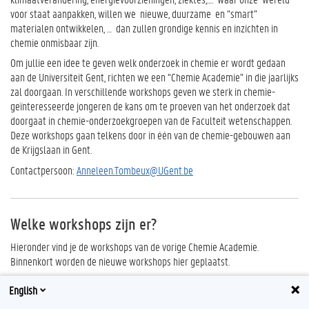
voor staat aanpakken, willen we nieuwe, duurzame en “smart”
materialen ontwikkelen, … dan zullen grondige kennis en inzichten in
chemie onmisbaar zijn.
Om jullie een idee te geven welk onderzoek in chemie er wordt gedaan
aan de Universiteit Gent, richten we een “Chemie Academie” in die jaarlijks
zal doorgaan. In verschillende workshops geven we sterk in chemie-
geïnteresseerde jongeren de kans om te proeven van het onderzoek dat
doorgaat in chemie-onderzoekgroepen van de Faculteit wetenschappen.
Deze workshops gaan telkens door in één van de chemie-gebouwen aan
de Krijgslaan in Gent.
Contactpersoon:
Anneleen.Tombeux@UGent.be
Welke workshops zijn er?
Hieronder vind je de workshops van de vorige Chemie Academie.
Binnenkort worden de nieuwe workshops hier geplaatst.
Het overzicht van alle fascinerende workshops die in verschillende
English
onderzoeksgroepen plaatsvinden kun je
hier
terugvinden.