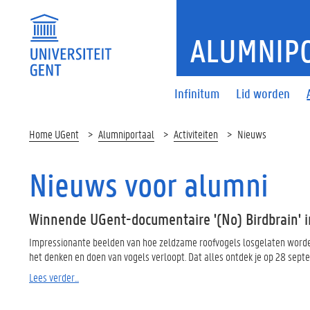
ALUMNIP
Infinitum
Lid worden
Home UGent
Alumniportaal
Activiteiten
Nieuws
Nieuws voor alumni
Winnende UGent-documentaire '(No) Birdbrain' 
Impressionante beelden van hoe zeldzame roofvogels losgelaten worden i
het denken en doen van vogels verloopt. Dat alles ontdek je op 28 sept
Lees verder...