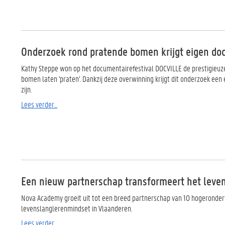
Onderzoek rond pratende bomen krijgt eigen do
Kathy Steppe won op het documentairefestival DOCVILLE de prestigieuze
bomen laten 'praten'. Dankzij deze overwinning krijgt dit onderzoek een
zijn.
Lees verder...
Een nieuw partnerschap transformeert het leve
Nova Academy groeit uit tot een breed partnerschap van 10 hogeronderw
levenslanglerenmindset in Vlaanderen.
Lees verder...