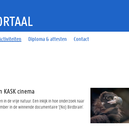
ORTAAL
Activiteiten
Diploma & attesten
Contact
in KASK cinema
n de vrije natuur. Een inkijk in hoe onderzoek naar
ember in de winnende documentaire '(No) Birdbrain'.