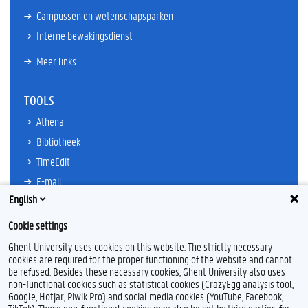
Campussen en wetenschapsparken
Interne bewakingsdienst
Meer links
TOOLS
Athena
Bibliotheek
TimeEdit
E-mail
English
Ufora
Oasis
Cookie settings
Research Explorer
Ghent University uses cookies on this website. The strictly necessary
cookies are required for the proper functioning of the website and cannot
be refused. Besides these necessary cookies, Ghent University also uses
non-functional cookies such as statistical cookies (CrazyEgg analysis tool,
F
L
Y
I
Google, Hotjar, Piwik Pro) and social media cookies (YouTube, Facebook,
a
i
o
n