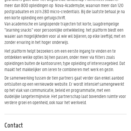
meer dan 800 opleidingen op
Nova-Academy.be
, w
aarvan meer dan 120
postgraduaten en zo’n 280 micro-credentials. Bij die laatste behaal je na
een korte opleiding e
en getuigschrift.
Van academische en langlopende trajecten tot korte, laagdrempelige
“learning snacks” voor persoonlijke ontwikkeling: het platform biedt een
waaier aan mogelijkheden voor al wie wil bijleren, op elke leeftijd, met en
zonder ervaring in het hoger onderwijs.
Het platform helpt bezoekers om een eerste ingang te vinden en te
ontdekken welke opties bij hen passen, onder meer via filters zoals
opleidingen buiten de kantooruren, type opleiding of interessegebied. Dat
maakt het makkelijker om leren te combineren met werk en gezin.
De samenwerking tussen de tien partners gaat verder dan enkel aanbod
ontsluiten op een vernieuwde website. Er wordt intensief samengewerkt
op het vlak van communicatie, beleid en programmatie, met een
duidelijke langetermijnvisie. Het partnerschap laat bovendien ruimte voor
verdere groei en openheid, ook naar het werkveld.
Contact