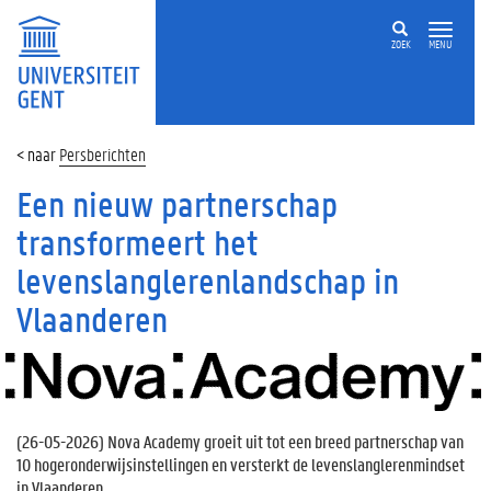
ZOEK
MENU
Persberichten
Een nieuw partnerschap
transformeert het
levenslanglerenlandschap in
Vlaanderen
(
26-05-2026
) Nova Academy groeit uit tot een breed partnerschap van
10 hogeronderwijsinstellingen en versterkt de levenslanglerenmindset
in Vlaanderen.