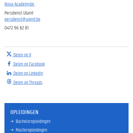
Nova-Academy.be
Persdienst UGent
persdienst@ugent.be
0472 96 82 81
Delen op X
Delen op Facebook
Delen op LinkedIn
Delen op Threads
OPLEIDINGEN
Bacheloropleidingen
Masteropleidingen