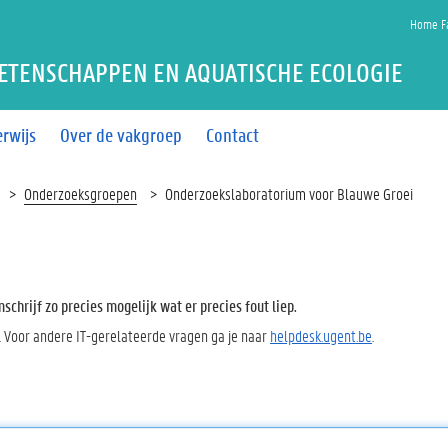
Home Fa
ETENSCHAPPEN EN AQUATISCHE ECOLOGIE
rwijs
Over de vakgroep
Contact
Onderzoeksgroepen
Onderzoekslaboratorium voor Blauwe Groei
chrijf zo precies mogelijk wat er precies fout liep.
. Voor andere IT-gerelateerde vragen ga je naar
helpdesk.ugent.be
.