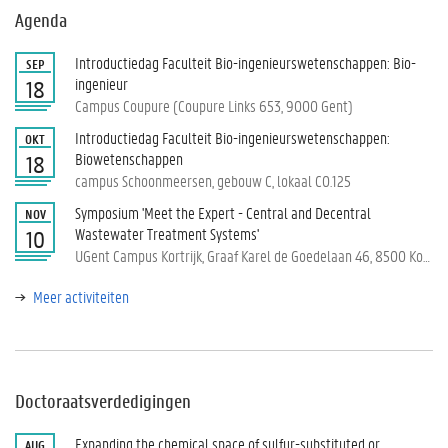
Agenda
Introductiedag Faculteit Bio-ingenieurswetenschappen: Bio-
SEP
ingenieur
18
Campus Coupure (Coupure Links 653, 9000 Gent)
Introductiedag Faculteit Bio-ingenieurswetenschappen:
OKT
Biowetenschappen
18
campus Schoonmeersen, gebouw C, lokaal C0.125
Symposium 'Meet the Expert - Central and Decentral
NOV
Wastewater Treatment Systems'
10
UGent Campus Kortrijk, Graaf Karel de Goedelaan 46, 8500 Kortrijk
Meer activiteiten
Doctoraatsverdedigingen
Expanding the chemical space of sulfur-substituted or
AUG