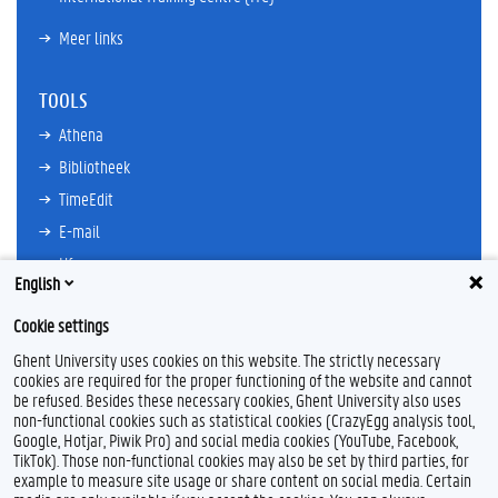
Meer links
TOOLS
Athena
Bibliotheek
TimeEdit
E-mail
Ufora
English
Oasis
Cookie settings
Research Explorer
Ghent University uses cookies on this website. The strictly necessary
cookies are required for the proper functioning of the website and cannot
be refused. Besides these necessary cookies, Ghent University also uses
non-functional cookies such as statistical cookies (CrazyEgg analysis tool,
F
T
L
I
Google, Hotjar, Piwik Pro) and social media cookies (YouTube, Facebook,
a
w
i
n
TikTok). Those non-functional cookies may also be set by third parties, for
c
i
n
s
example to measure site usage or share content on social media. Certain
e
t
k
t
Feedback