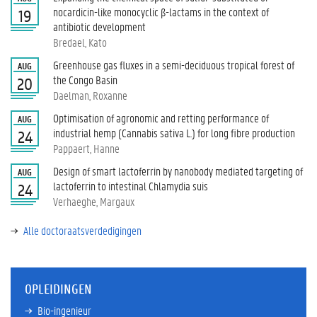
nocardicin-like monocyclic β-lactams in the context of
19
antibiotic development
Bredael, Kato
Greenhouse gas fluxes in a semi-deciduous tropical forest of
AUG
the Congo Basin
20
Daelman, Roxanne
Optimisation of agronomic and retting performance of
AUG
industrial hemp (Cannabis sativa L.) for long fibre production
24
Pappaert, Hanne
Design of smart lactoferrin by nanobody mediated targeting of
AUG
lactoferrin to intestinal Chlamydia suis
24
Verhaeghe, Margaux
Alle doctoraatsverdedigingen
OPLEIDINGEN
Bio-ingenieur