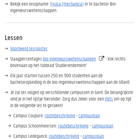
Bekijk een lesopname:
Fysica (mechanica)
in 1e bachelor Bio-
ingenieurswetenschappen
Lessen
Voorbeeld lesrooster
Slaagpercentages
bio-ingenieurswetenschappen
- klik rechts
bovenaan op het tabblad 'Studierendement'
Elk jaar starten tussen 250 en 300 studenten aan de
bacheloropleiding in de bio-ingenieurswetenschappen aan de UGent.
Je zal les volgen op verschillende campussen in Gent. De belangrijkste
vind je in het lijstje hieronder. Zorg dus zeker voor een
fiets
om op tijd
in de volgende les te geraken!
Campus
Coupure
:
routebeschrijving
-
campusplan
Campus
Schoonmeersen
:
routebeschrijving
-
campusplan
Campus
Ledeganck
:
routebeschrijving
-
campusplan