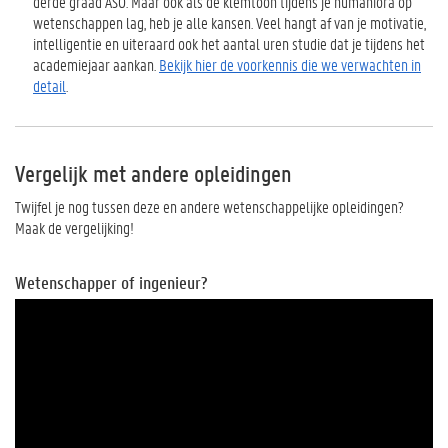
derde graad ASO. Maar ook als de klemtoon tijdens je humaniora op
wetenschappen lag, heb je alle kansen. Veel hangt af van je motivatie,
intelligentie en uiteraard ook het aantal uren studie dat je tijdens het
academiejaar aankan.
Bekijk hier de voorkennis die we verwachten in
detail
.
Vergelijk met andere opleidingen
Twijfel je nog tussen deze en andere wetenschappelijke opleidingen?
Maak de vergelijking!
Wetenschapper of ingenieur?