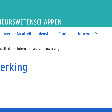
T BIO-INGENIEURSWETEN
Over de faculteit
Diensten
Contact
Info voor
aculteit
Internationale samenwerking
erking