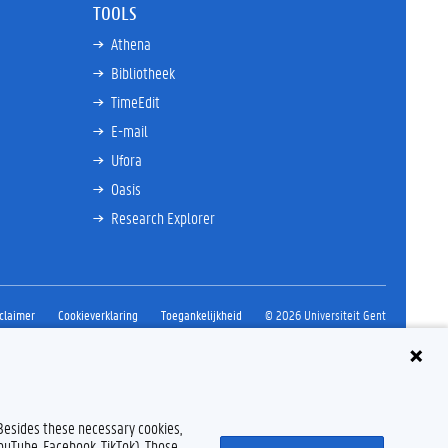
TOOLS
Athena
Bibliotheek
TimeEdit
E-mail
Ufora
Oasis
Research Explorer
claimer
Cookieverklaring
Toegankelijkheid
© 2026 Universiteit Gent
 Besides these necessary cookies,
YouTube, Facebook, TikTok). Those