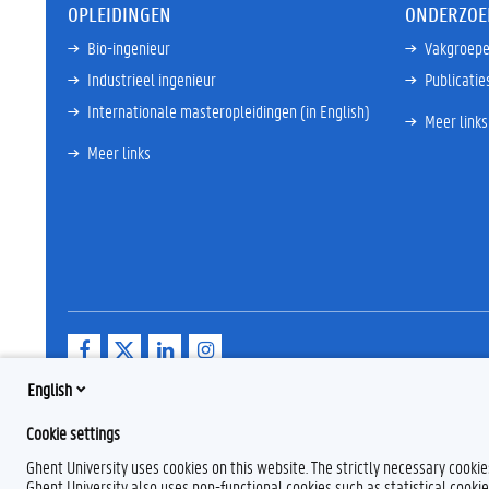
OPLEIDINGEN
ONDERZOE
Bio-ingenieur
Vakgroep
Industrieel ingenieur
Publicatie
Internationale masteropleidingen (in English)
Meer links
Meer links
F
T
L
I
a
w
i
n
c
i
n
s
English
e
t
k
t
b
t
e
a
Cookie settings
o
e
d
g
o
r
I
r
Ghent University uses cookies on this website. The strictly necessary cooki
k
n
a
Ghent University also uses non-functional cookies such as statistical cookie