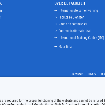
K
OVER DE FACULTEIT
en
Internationale samenwerking
s
Facultaire Diensten
Raden en commissies
Communicatiemateriaal
International Training Centre (ITC)
Meer links
Feedback
Privacy
Dis
es are required for the proper functioning of the website and cannot be refused.
s (CrazyEgg analysis tool, Google, Hotjar, Piwik Pro) and social media cookies (