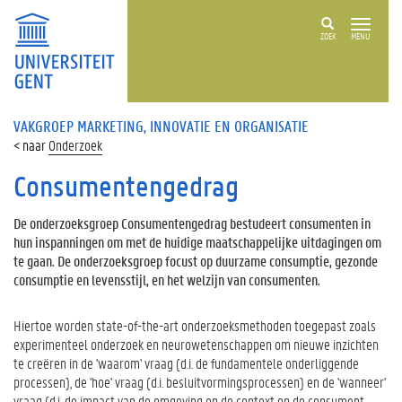
ZOEK
MENU
VAKGROEP MARKETING, INNOVATIE EN ORGANISATIE
Onderzoek
Consumentengedrag
De onderzoeksgroep Consumentengedrag bestudeert consumenten in
hun inspanningen om met de huidige maatschappelijke uitdagingen om
te gaan. De onderzoeksgroep focust op duurzame consumptie, gezonde
consumptie en levensstijl, en het welzijn van consumenten.
Hiertoe worden state-of-the-art onderzoeksmethoden toegepast zoals
experimenteel onderzoek en neurowetenschappen om nieuwe inzichten
te creëren in de 'waarom' vraag (d.i. de fundamentele onderliggende
processen), de 'hoe' vraag (d.i. besluitvormingsprocessen) en de 'wanneer'
vraag (d.i. de impact van de omgeving en de context op de consument.