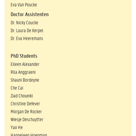
Eva Van Poucke
Doctor Assistenten
Dr. Nicky Coucke
Dr. Laura De Kerpel
Dr. Eva Heeremans
PhD Students
Eileen Alexander
Rila Anggraeni
Shauni Bordeyne
Che Cai
Ziad Choueiki
Christine Defever
Morgan De Rocker
Wiesje Deschuytter
Yao He
Hanneleen Hoepman