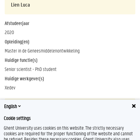
Lien Luca
Afstudeerjaar
2020
Opleiding(en)
Master in de Geneesmiddelenontwikkeling
Huidige functie(s)
Senior scientist - PhD student
Huidige werkgever(s)
Xedev
English
→
Lees meer
Cookie settings
Ghent University uses cookies on this website. The strictly necessary
cookies are required for the proper functioning of the website and cannot
be refused. Besides these necessary cookies, Ghent University also uses