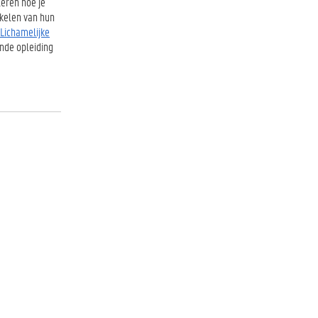
leren hoe je
kkelen van hun
 Lichamelijke
ende opleiding