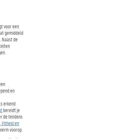
gt voor een
 dat gemiddeld
s. Naast de
teiten
gen.
een
iepend en
ls erkend
nt
bereidt je
 er de tendens
, Fitheid en
ierin voorop.