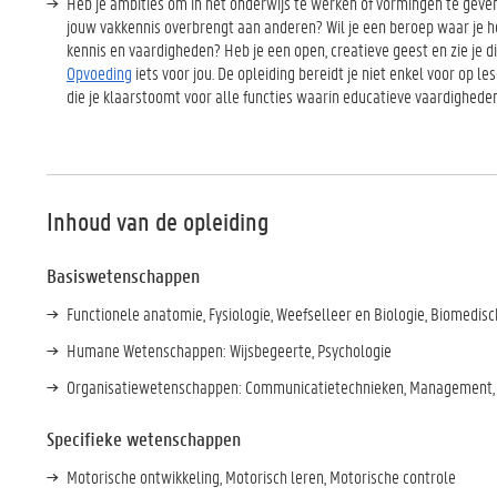
Heb je ambities om in het onderwijs te werken of vormingen te geven?
jouw vakkennis overbrengt aan anderen? Wil je een beroep waar je h
kennis en vaardigheden? Heb je een open, creatieve geest en zie je di
Opvoeding
iets voor jou. De opleiding bereidt je niet enkel voor op 
die je klaarstoomt voor alle functies waarin educatieve vaardigheden
Inhoud van de opleiding
Basiswetenschappen
Functionele anatomie, Fysiologie, Weefselleer en Biologie, Biomedisc
Humane Wetenschappen: Wijsbegeerte, Psychologie
Organisatiewetenschappen: Communicatietechnieken, Management,
Specifieke wetenschappen
Motorische ontwikkeling, Motorisch leren, Motorische controle