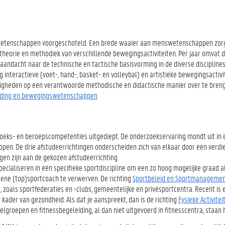
uurwetenschappen voorgeschoteld. Een brede waaier aan menswetenschappen zor
, theorie en methodiek van verschillende bewegingsactiviteiten. Per jaar omvat
aandacht naar de technische en tactische basisvorming in de diverse discipline
 interactieve (voet-, hand-, basket- en volleybal) en artistieke bewegingsactivi
ardigheden op een verantwoorde methodische en didactische manier over te bren
voeding en bewegingswetenschappen
ks- en beroepscompetenties uitgediept. De onderzoekservaring mondt uit in 
open. De drie afstudeerrichtingen onderscheiden zich van elkaar door een verd
gen zijn aan de gekozen afstudeerrichting.
specialiseren in één specifieke sportdiscipline om een zo hoog mogelijke graad a
ene (top)sportcoach te verwerven. De richting
Sportbeleid en Sportmanageme
, zoals sportfederaties en -clubs, gemeentelijke en privésportcentra. Recent is
 kader van gezondheid. Als dat je aanspreekt, dan is de richting
Fysieke Activiteit
lgroepen en fitnessbegeleiding, al dan niet uitgevoerd in fitnesscentra, staan h