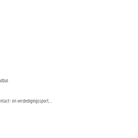
ndbal
tact- en verdedigingssport, ...