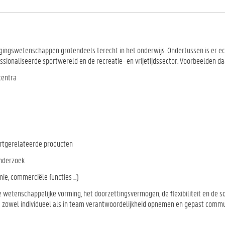
ingswetenschappen grotendeels terecht in het onderwijs. Ondertussen is er ec
sionaliseerde sportwereld en de recreatie- en vrijetijdssector. Voorbeelden da
centra
ortgerelateerde producten
onderzoek
e, commerciële functies ...)
de wetenschappelijke vorming, het doorzettingsvermogen, de flexibiliteit en de s
 zowel individueel als in team verantwoordelijkheid opnemen en gepast commu