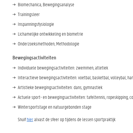
Biomechanica, Bewegingsanalyse
Trainingsleer
Inspanningsfysiologie
Lichamelijke ontwikkeling en biometrie
Onderzoeksmethoden, Methodologie
Bewegingsactiviteiten
Individuele bewegingsactiviteiten: zwemmen, atletiek
Interactieve bewegingsactiviteiten: voetbal, basketbal, volleybal, ha
Artistieke bewegingsactiviteiten: dans, gymnastiek
Actuele sport- en bewegingsactiviteiten: tafeltennis, ropeskipping, con
Wintersportstage en natuurgebonden stage
Snuif
hier
alvast de sfeer op tijdens de lessen sportpraktijk