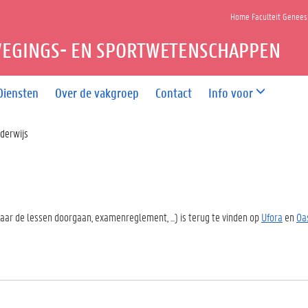
Home Faculteit Genee
EGINGS- EN SPORTWETENSCHAPPEN
Diensten
Over de vakgroep
Contact
Info voor
derwijs
waar de lessen doorgaan, examenreglement, ...) is terug te vinden op
Ufora
en
Oa