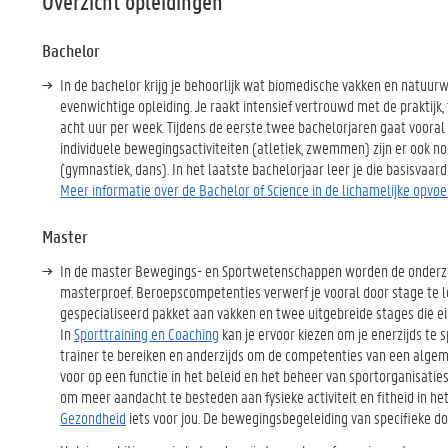
Overzicht opleidingen
Bachelor
In de bachelor krijg je behoorlijk wat biomedische vakken en nat
evenwichtige opleiding. Je raakt intensief vertrouwd met de praktijk
acht uur per week. Tijdens de eerste twee bachelorjaren gaat vooral 
individuele bewegingsactiviteiten (atletiek, zwemmen) zijn er ook nog
(gymnastiek, dans). In het laatste bachelorjaar leer je die basisva
Meer informatie over de Bachelor of Science in de lichamelijke op
Master
In de master Bewegings- en Sportwetenschappen worden de onderzoe
masterproef. Beroepscompetenties verwerf je vooral door stage te l
gespecialiseerd pakket aan vakken en twee uitgebreide stages die ei
In
Sporttraining en Coaching
kan je ervoor kiezen om je enerzijds te 
trainer te bereiken en anderzijds om de competenties van een algem
voor op een functie in het beleid en het beheer van sportorganisaties
om meer aandacht te besteden aan fysieke activiteit en fitheid in het
Gezondheid
iets voor jou. De bewegingsbegeleiding van specifieke doe