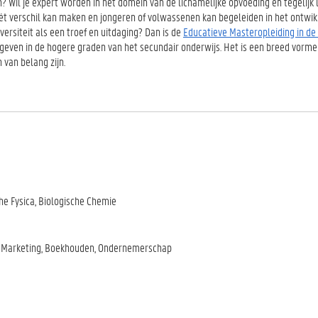
 Wil je expert worden in het domein van de lichamelijke opvoeding en tegelijk 
ét verschil kan maken en jongeren of volwassenen kan begeleiden in het ontwi
versiteit als een troef en uitdaging? Dan is de
Educatieve Masteropleiding in de
lesgeven in de hogere graden van het secundair onderwijs. Het is een breed vorm
 van belang zijn.
he Fysica, Biologische Chemie
 Marketing, Boekhouden, Ondernemerschap