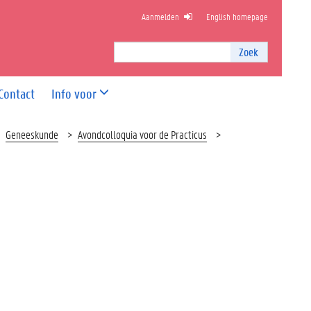
Aanmelden
English homepage
NDHEIDSWETENSCHAPPEN
Zoek
Zoek
I
n
Contact
Info voor
t
e
r
Geneeskunde
Avondcolloquia voor de Practicus
n
z
o
e
k
e
n