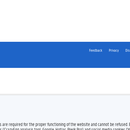
Feedback
Privacy
Dis
es are required for the proper functioning of the website and cannot be refused.
s (CrazyEgg analysis tool, Google, Hotjar, Piwik Pro) and social media cookies (