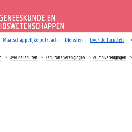
T GENEESKUNDE EN GEZO
Maatschappelijke outreach
Diensten
Over de faculteit
n
Over de faculteit
Facultaire verenigingen
Alumniverenigingen