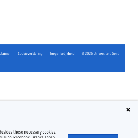
claimer
Cookieverklaring
Toegankelijkheid
© 2026 Universiteit Gent
 Besides these necessary cookies,
YouTube, Facebook, TikTok). Those