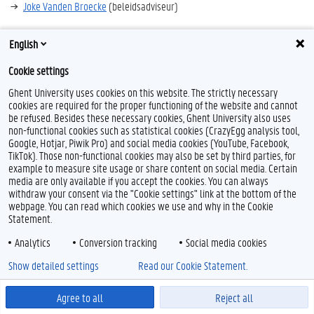
Joke Vanden Broecke
(beleidsadviseur)
English
Cookie settings
F
T
L
I
B
a
w
i
n
l
Ghent University uses cookies on this website. The strictly necessary
c
i
n
s
u
cookies are required for the proper functioning of the website and cannot
e
t
k
t
e
Feedback
be refused. Besides these necessary cookies, Ghent University also uses
b
t
e
a
s
non-functional cookies such as statistical cookies (CrazyEgg analysis tool,
Privacy
o
e
d
g
k
Google, Hotjar, Piwik Pro) and social media cookies (YouTube, Facebook,
Disclaimer
o
r
I
r
y
TikTok). Those non-functional cookies may also be set by third parties, for
k
n
a
Cookieverklaring
example to measure site usage or share content on social media. Certain
m
media are only available if you accept the cookies. You can always
Toegankelijkheid
withdraw your consent via the "Cookie settings" link at the bottom of the
webpage. You can read which cookies we use and why in the Cookie
© 2026 Universiteit Gent
Statement.
Analytics
Conversion tracking
Social media cookies
Show detailed settings
Read our Cookie Statement.
Agree to all
Reject all