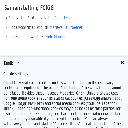
Samenstelling FCIGG
Voorzitter: Prof. dr.
Kristiane Van Lierde
Ondervoorzitter: Prof. dr.
Marieke De Craemer
Beleidsmedewerkers:
Nele Mahieu
Contact
English
Corneel Heymanslaan 10, 3K3, 9000 Gent
Cookie settings
internationalisation.ge@ugent.be
Ghent University uses cookies on this website. The strictly necessary
cookies are required for the proper functioning of the website and cannot
be refused. Besides these necessary cookies, Ghent University also uses
non-functional cookies such as statistical cookies (CrazyEgg analysis tool,
F
T
L
I
B
Google, Hotjar, Piwik Pro) and social media cookies (YouTube, Facebook,
a
w
i
n
l
TikTok). Those non-functional cookies may also be set by third parties, for
c
i
n
s
u
example to measure site usage or share content on social media. Certain
e
t
k
t
e
Feedback
media are only available if you accept the cookies. You can always
b
t
e
a
s
withdraw your consent via the "Cookie settings" link at the bottom of the
Privacy
o
e
d
g
k