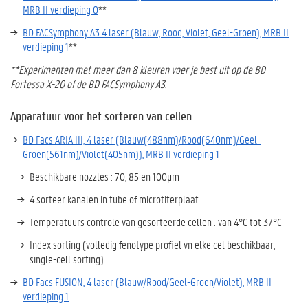
MRB II verdieping 0
**
BD FACSymphony A3 4 laser (Blauw, Rood, Violet, Geel-Groen), MRB II
verdieping 1
**
**Experimenten met meer dan 8 kleuren voer je best uit op de BD
Fortessa X-20 of de BD FACSymphony A3.
Apparatuur voor het sorteren van cellen
BD Facs ARIA III, 4 laser (Blauw(488nm)/Rood(640nm)/Geel-
Groen(561nm)/Violet(405nm)), MRB II verdieping 1
Beschikbare nozzles : 70, 85 en 100µm
4 sorteer kanalen in tube of microtiterplaat
Temperatuurs controle van gesorteerde cellen : van 4°C tot 37°C
Index sorting (volledig fenotype profiel vn elke cel beschikbaar,
single-cell sorting)
BD Facs FUSION, 4 laser (Blauw/Rood/Geel-Groen/Violet), MRB II
verdieping 1