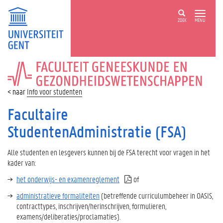
ZOEK
MENU
FACULTEIT
GENEESKUNDE
EN
Info voor studenten
GEZONDHEIDSWETENSCHAPPEN
Facultaire
StudentenAdministratie (FSA)
Alle studenten en lesgevers kunnen bij de FSA terecht voor vragen in het
kader van:
het onderwijs- en examenreglement
of
administratieve formaliteiten
(betreffende curriculumbeheer in OASIS,
contracttypes, inschrijven/herinschrijven, formulieren,
examens/deliberaties/proclamaties).