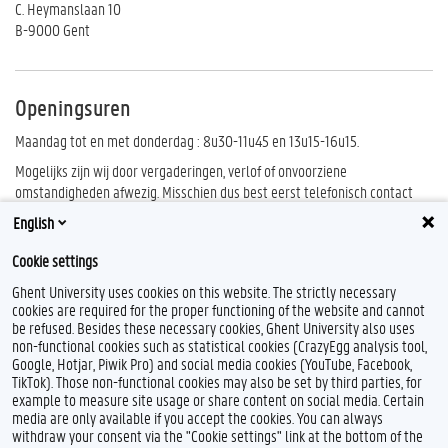
C. Heymanslaan 10
B-9000 Gent
Openingsuren
Maandag tot en met donderdag : 8u30-11u45 en 13u15-16u15.
Mogelijks zijn wij door vergaderingen, verlof of onvoorziene
omstandigheden afwezig. Misschien dus best eerst telefonisch contact
opnemen vooraleer je langskomt.
English
Tijdens de maanden juli en augustus zijn wij
gesloten vanaf vrijdag 18 juli
Cookie settings
tot en met dinsdag 5 augustus
.
Ghent University uses cookies on this website. The strictly necessary
cookies are required for the proper functioning of the website and cannot
be refused. Besides these necessary cookies, Ghent University also uses
non-functional cookies such as statistical cookies (CrazyEgg analysis tool,
F
T
L
I
B
Google, Hotjar, Piwik Pro) and social media cookies (YouTube, Facebook,
a
w
i
n
l
TikTok). Those non-functional cookies may also be set by third parties, for
c
i
n
s
u
example to measure site usage or share content on social media. Certain
e
t
k
t
e
Feedback
media are only available if you accept the cookies. You can always
b
t
e
a
s
withdraw your consent via the "Cookie settings" link at the bottom of the
Privacy
o
e
d
g
k