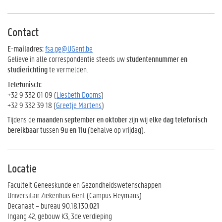
Contact
E-mailadres:
fsa.ge@UGent.be
Gelieve in alle correspondentie steeds uw
studentennummer en
studierichting
te vermelden.
Telefonisch:
+32 9 332 01 09 (
Liesbeth Dooms
)
+32 9 332 39 18 (
Greetje Martens
)
Tijdens de
maanden september en oktober
zijn wij
elke dag
telefonisch
bereikbaar
tussen
9u en 11u
(behalve op vrijdag).
Locatie
Faculteit Geneeskunde en Gezondheidswetenschappen
Universitair Ziekenhuis Gent (Campus Heymans)
Decanaat – bureau 90.18.130.
021
Ingang 42, gebouw K3, 3de verdieping