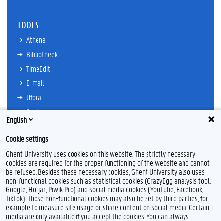
TOOLS
Athena
Bibliotheek
TimeEdit
E-mail
Ufora
Oasis
English
Research Explorer
Cookie settings
Ghent University uses cookies on this website. The strictly necessary
cookies are required for the proper functioning of the website and cannot
be refused. Besides these necessary cookies, Ghent University also uses
non-functional cookies such as statistical cookies (CrazyEgg analysis tool,
F
T
Google, Hotjar, Piwik Pro) and social media cookies (YouTube, Facebook,
a
w
TikTok). Those non-functional cookies may also be set by third parties, for
c
i
example to measure site usage or share content on social media. Certain
e
t
Feedback
media are only available if you accept the cookies. You can always