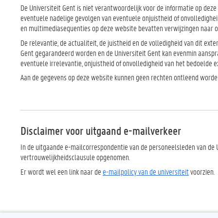
De Universiteit Gent is niet verantwoordelijk voor de informatie op dez
eventuele nadelige gevolgen van eventuele onjuistheid of onvolledig
en multimediasequenties op deze website bevatten verwijzingen naar o
De relevantie, de actualiteit, de juistheid en de volledigheid van dit ex
Gent gegarandeerd worden en de Universiteit Gent kan evenmin aanspra
eventuele irrelevantie, onjuistheid of onvolledigheid van het bedoelde 
Aan de gegevens op deze website kunnen geen rechten ontleend worde
Disclaimer voor uitgaand e-mailverkeer
In de uitgaande e-mailcorrespondentie van de personeelsleden van de U
vertrouwelijkheidsclausule opgenomen.
Er wordt wel een link naar de
e-mailpolicy van de universiteit
voorzien.