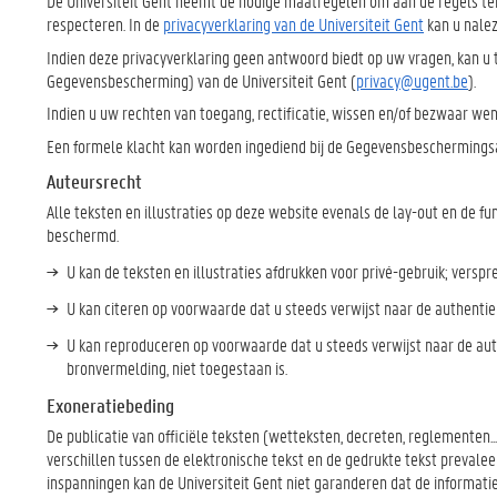
De Universiteit Gent neemt de nodige maatregelen om aan de regels te
respecteren. In de
privacyverklaring van de Universiteit Gent
kan u nalez
Indien deze privacyverklaring geen antwoord biedt op uw vragen, kan u te
Gegevensbescherming) van de Universiteit Gent (
privacy@ugent.be
).
Indien u uw rechten van toegang, rectificatie, wissen en/of bezwaar wen
Een formele klacht kan worden ingediend bij de Gegevensbeschermingsa
Auteursrecht
Alle teksten en illustraties op deze website evenals de lay-out en de fun
beschermd.
U kan de teksten en illustraties afdrukken voor privé-gebruik; versp
U kan citeren op voorwaarde dat u steeds verwijst naar de authentie
U kan reproduceren op voorwaarde dat u steeds verwijst naar de auth
bronvermelding, niet toegestaan is.
Exoneratiebeding
De publicatie van officiële teksten (wetteksten, decreten, reglementen...
verschillen tussen de elektronische tekst en de gedrukte tekst prevalee
inspanningen kan de Universiteit Gent niet garanderen dat de informatie 