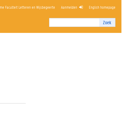
me Faculteit Letteren en Wijsbegeerte
Aanmelden
English homepage
Zoek
Zoek
I
n
t
e
r
n
z
o
e
k
e
n