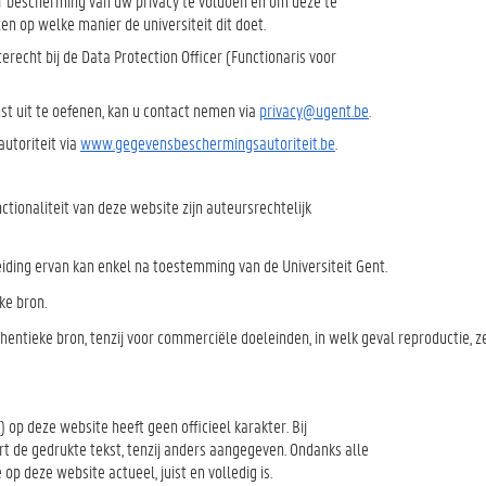
r bescherming van uw privacy te voldoen en om deze te
en op welke manier de universiteit dit doet.
recht bij de Data Protection Officer (Functionaris voor
st uit te oefenen, kan u contact nemen via
privacy@ugent.be
.
utoriteit via
www.gegevensbeschermingsautoriteit.be
.
ctionaliteit van deze website zijn auteursrechtelijk
reiding ervan kan enkel na toestemming van de Universiteit Gent.
ke bron.
entieke bron, tenzij voor commerciële doeleinden, in welk geval reproductie, z
) op deze website heeft geen officieel karakter. Bij
rt de gedrukte tekst, tenzij anders aangegeven. Ondanks alle
op deze website actueel, juist en volledig is.