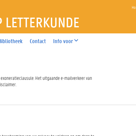
Ho
P LETTERKUNDE
Bibliotheek
Contact
Info voor
exoneratieclausule. Het uitgaande e-mailverkeer van
isclaimer.