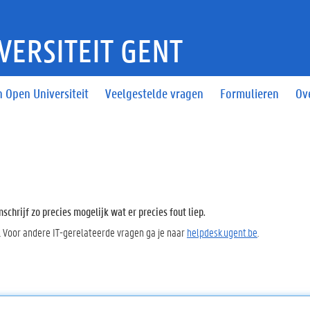
VERSITEIT GENT
 Open Universiteit
Veelgestelde vragen
Formulieren
Ov
chrijf zo precies mogelijk wat er precies fout liep.
. Voor andere IT-gerelateerde vragen ga je naar
helpdesk.ugent.be
.