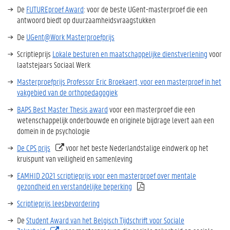
De
FUTUREproef Award
: voor de beste UGent-masterproef die een
antwoord biedt op duurzaamheidsvraagstukken
De
UGent@Work Masterproefprijs
Scriptieprijs
Lokale besturen en maatschappelijke dienstverlening
voor
laatstejaars Sociaal Werk
Masterproefprijs Professor Eric Broekaert, voor een masterproef in het
vakgebied van de orthopedagogiek
BAPS Best Master Thesis award
voor een masterproef die een
wetenschappelijk onderbouwde en originele bijdrage levert aan een
domein in de psychologie
De CPS prijs
voor het beste Nederlandstalige eindwerk op het
kruispunt van veiligheid en samenleving
EAMHID 2021 scriptieprijs voor een masterproef over mentale
gezondheid en verstandelijke beperking
Scriptieprijs leesbevordering
De
Student Award van het
Belgisch Tijdschrift voor Sociale