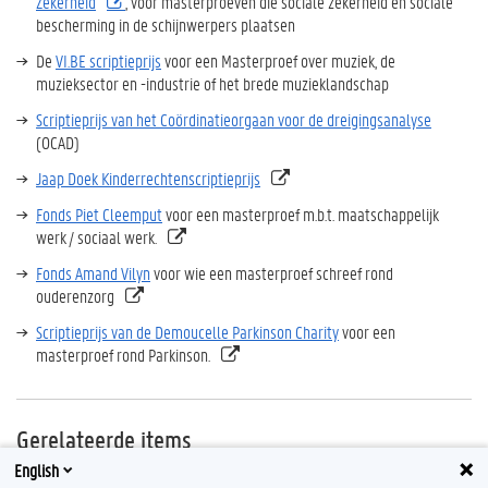
Zekerheid
, voor masterproeven die sociale zekerheid en sociale
bescherming in de schijnwerpers plaatsen
De
VI.BE scriptieprijs
voor een Masterproef over muziek, de
muzieksector en -industrie of het brede muzieklandschap
Scriptieprijs van het Coördinatieorgaan voor de dreigingsanalyse
(OCAD)
Jaap Doek Kinderrechtenscriptieprijs
Fonds Piet Cleemput
voor een masterproef m.b.t. maatschappelijk
werk / sociaal werk.
Fonds Amand Vilyn
voor wie een masterproef schreef rond
ouderenzorg
Scriptieprijs van de Demoucelle Parkinson Charity
voor een
masterproef rond Parkinson.
Gerelateerde items
English
FDO