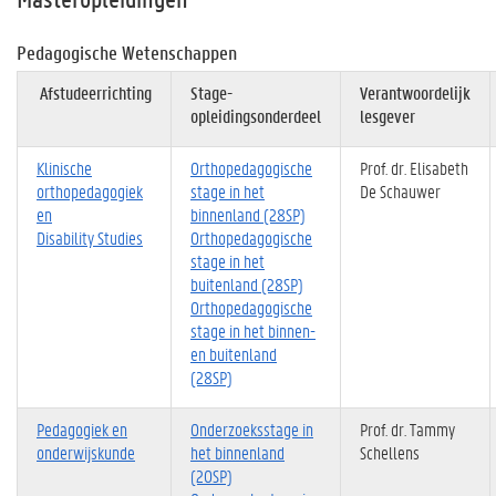
Pedagogische Wetenschappen
Afstudeerrichting
Stage-
Verantwoordelijk
opleidingsonderdeel
lesgever
Klinische
Orthopedagogische
Prof. dr. Elisabeth
orthopedagogiek
stage in het
De Schauwer
en
binnenland (28SP)
Disability Studies
Orthopedagogische
stage in het
buitenland (28SP)
Orthopedagogische
stage in het binnen
-
en buitenland
(28SP)
Pedagogiek en
Onderzoeksstage in
Prof. dr. Tammy
onderwijskunde
het binne
nland
Schellens
(20SP)