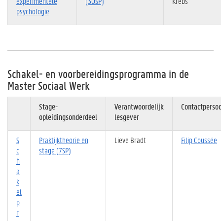
experimentele
(30SP)
Krebs
psychologie
Schakel- en voorbereidingsprogramma in de
Master Sociaal Werk
Stage-
Verantwoordelijk
Contactperso
opleidingsonderdeel
lesgever
S
Praktijktheorie en
Lieve Bradt
Filip Coussée
c
stage (7SP)
h
a
k
el
p
r