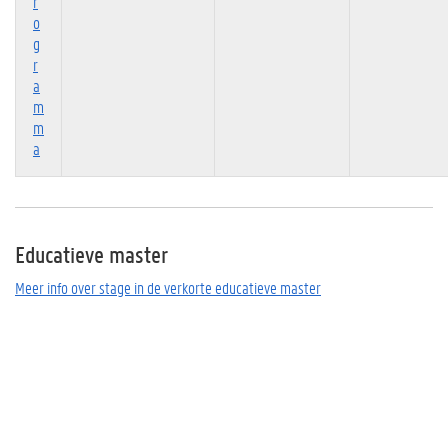
r
o
g
r
a
m
m
a
Educatieve master
Meer info over stage in de verkorte educatieve master