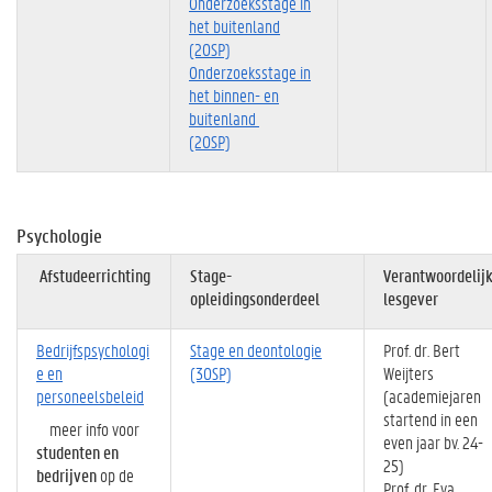
Onderzoeksstage in
het buitenland
(20SP)
Onderzoeksstage in
het binnen- en
buitenland
(20SP)
Psychologie
Afstudeerrichting
Stage-
Verantwoordelij
opleidingsonderdeel
lesgever
Bedrijfspsychologi
Stage en deontologie
Prof. dr. Bert
e en
(30SP)
Weijters
personeelsbeleid
(academiejaren
startend in een
meer info voor
even jaar bv. 24-
studenten en
25)
bedrijven
op de
Prof. dr. Eva