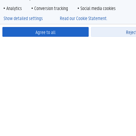
Analytics
Conversion tracking
Social media cookies
Show detailed settings
Read our Cookie Statement.
Agree to all
Reject
Pow