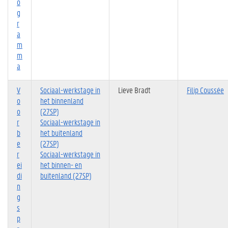
o
g
r
a
m
m
a
V
Sociaal-werkstage in
Lieve Bradt
Filip Coussée
o
het binnenland
o
(27SP)
r
Sociaal-werkstage in
b
het buitenland
e
(27SP)
r
Sociaal-werkstage in
ei
het binnen- en
di
buitenland (27SP)
n
g
s
p