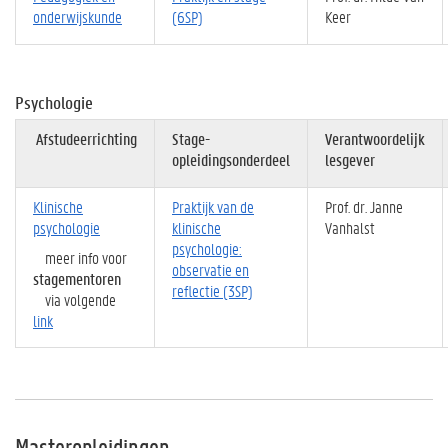
onderwijskunde
(6SP)
Keer
Psychologie
Afstudeerrichting
Stage-
Verantwoordelijk
opleidingsonderdeel
lesgever
Klinische
Praktijk van de
Prof. dr. Janne
psychologie
klinische
Vanhalst
psychologie:
meer info voor
observatie en
stagementoren
reflectie (3SP)
via volgende
link
Masteropleidingen