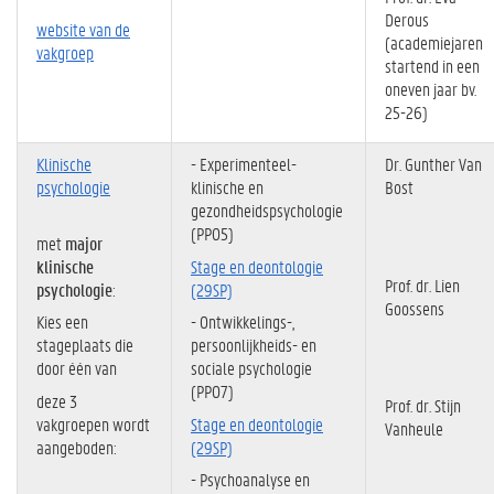
Derous
website van de
(academiejaren
vakgroep
startend in een
oneven jaar bv.
25-26)
Klinische
- Experimenteel-
Dr. Gunther Van
psychologie
klinische en
Bost
gezondheidspsychologie
(PP05)
met
major
klinische
Stage en deontologie
Prof. dr. Lien
psychologie
:
(29SP)
Goossens
Kies een
- Ontwikkelings-,
stageplaats die
persoonlijkheids- en
door één van
sociale psychologie
(PP07)
deze 3
Prof. dr. Stijn
vakgroepen wordt
Stage en deontologie
Vanheule
aangeboden:
(29SP)
- Psychoanalyse en