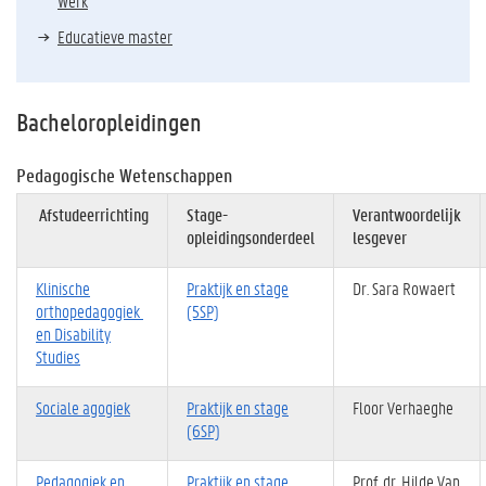
Werk
Educatieve master
Bacheloropleidingen
Pedagogische Wetenschappen
Afstudeerrichting
Stage-
Verantwoordelijk
opleidingsonderdeel
lesgever
Klinische
Praktijk en stage
Dr. Sara Rowaert
orthopedagogiek
(5SP)
en Disability
Studies
Sociale agogiek
Praktijk en stage
Floor Verhaeghe
(6SP)
Pedagogiek en
Praktijk en stage
Prof. dr. Hilde Van