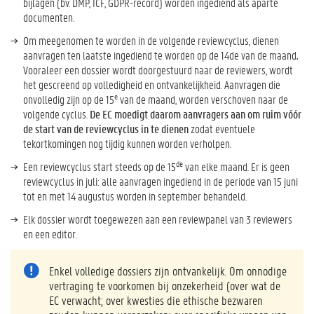
bijlagen (bv. DMP, ICF, GDPR-record) worden ingediend als aparte
documenten.
Om meegenomen te worden in de volgende reviewcyclus, dienen
aanvragen ten laatste ingediend te worden op de 14de van de maand
.
Vooraleer een dossier wordt doorgestuurd naar de reviewers, wordt
het gescreend op volledigheid en ontvankelijkheid. Aanvragen die
e
onvolledig zijn op de 15
van de maand, worden verschoven naar de
volgende cyclus.
De EC moedigt daarom aanvragers aan om ruim vóór
de start van de reviewcyclus in te dienen
zodat eventuele
tekortkomingen nog tijdig kunnen worden verholpen.
de
Een reviewcyclus start steeds op de 15
van elke maand. Er is geen
reviewcyclus in juli: alle aanvragen ingediend in de periode van 15 juni
tot en met 14 augustus worden in september behandeld.
Elk dossier wordt toegewezen aan een reviewpanel van 3 reviewers
en een editor.
Enkel volledige dossiers zijn ontvankelijk. Om onnodige
vertraging te voorkomen bij onzekerheid (over wat de
EC verwacht; over kwesties die ethische bezwaren