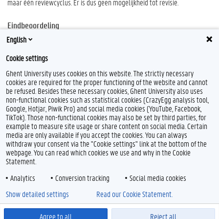
maar één reviewcyclus. Er is dus geen mogelijkheid tot revisie.
Eindbeoordeling
Indien het onderzoek voldoet aan de voorgeschreven regels van het
English
Algemeen Ethisch Protocol, zal de EC dit bevestigen via een waiver (dit is
Cookie settings
niet hetzelfde als een goedkeuring).
Ghent University uses cookies on this website. The strictly necessary
cookies are required for the proper functioning of the website and cannot
be refused. Besides these necessary cookies, Ghent University also uses
non-functional cookies such as statistical cookies (CrazyEgg analysis tool,
Google, Hotjar, Piwik Pro) and social media cookies (YouTube, Facebook,
TikTok). Those non-functional cookies may also be set by third parties, for
example to measure site usage or share content on social media. Certain
media are only available if you accept the cookies. You can always
withdraw your consent via the "Cookie settings" link at the bottom of the
webpage. You can read which cookies we use and why in the Cookie
Statement.
Analytics
Conversion tracking
Social media cookies
Show detailed settings
Read our Cookie Statement.
Agree to all
Reject all