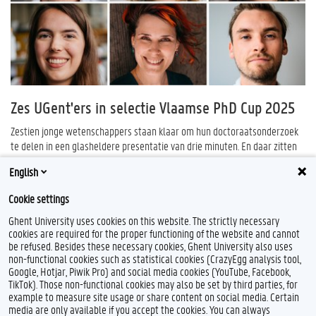
Zes UGent'ers in selectie Vlaamse PhD Cup 2025
Zestien jonge wetenschappers staan klaar om hun doctoraatsonderzoek
te delen in een glasheldere presentatie van drie minuten. En daar zitten
zes UGent'ers bij.
English
Lees verder...
Cookie settings
Ghent University uses cookies on this website. The strictly necessary
cookies are required for the proper functioning of the website and cannot
be refused. Besides these necessary cookies, Ghent University also uses
non-functional cookies such as statistical cookies (CrazyEgg analysis tool,
L
I
Google, Hotjar, Piwik Pro) and social media cookies (YouTube, Facebook,
i
n
TikTok). Those non-functional cookies may also be set by third parties, for
n
s
example to measure site usage or share content on social media. Certain
k
t
Feedback
media are only available if you accept the cookies. You can always