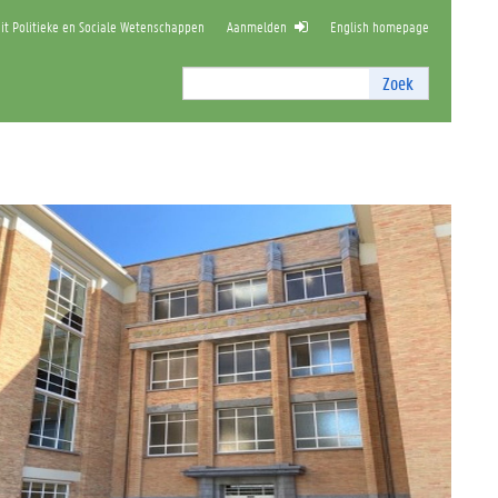
it Politieke en Sociale Wetenschappen
Aanmelden
English homepage
Zoek
Zoek
I
n
t
e
r
n
z
o
e
k
e
n