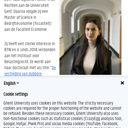
Rechten aan de Universiteit
Gent. Daarna volgde zij een
Master of Science in
Bedrijfseconomie (fiscaliteit)
aan de Faculteit Economie.
Zij heeft een sterke interesse in
BTW en is sinds 2018 verbonden
aan het Instituut voor
Belastingrecht. Ze werkt aan
haar doctoraat met als titel “
De
vermijding van dubbele
belasting en niet-belasting in
English
verbruiksbelastingen door middel van ideale lokalisatiecriteria
“.
Cookie settings
Ghent University uses cookies on this website. The strictly necessary
cookies are required for the proper functioning of the website and cannot
be refused. Besides these necessary cookies, Ghent University also uses
non-functional cookies such as statistical cookies (CrazyEgg analysis tool,
Google, Hotjar, Piwik Pro) and social media cookies (YouTube, Facebook,