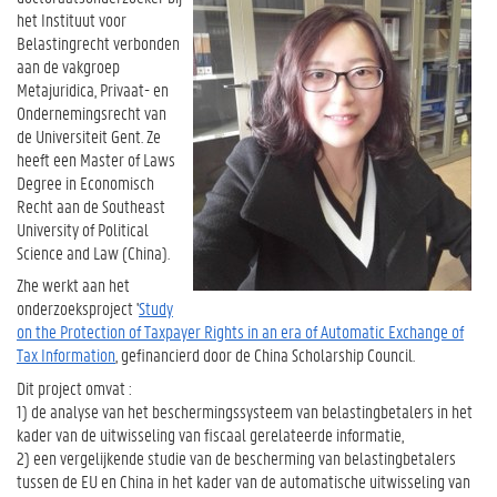
het Instituut voor
Belastingrecht verbonden
aan de vakgroep
Metajuridica, Privaat- en
Ondernemingsrecht van
de Universiteit Gent.
Ze
heeft een Master of Laws
Degree in Economisch
Recht aan de Southeast
University of Political
Science and Law (China).
Zhe werkt aan het
onderzoeksproject '
Study
on the Protection of Taxpayer Rights in an era of Automatic Exchange of
Tax Information
, gefinancierd door de China Scholarship Council.
Dit project omvat :
1) de analyse van het beschermingssysteem van belastingbetalers in het
kader van de uitwisseling van fiscaal gerelateerde informatie,
2) een vergelijkende studie van de bescherming van belastingbetalers
tussen de EU en China in het kader van de automatische uitwisseling van