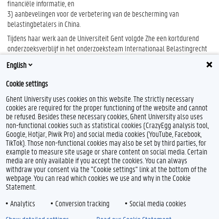
financiële informatie, en
3) aanbevelingen voor de verbetering van de bescherming van
belastingbetalers in
China.
Tijdens haar werk aan de Universiteit Gent volgde Zhe een kortdurend
onderzoeksverblijf in het onderzoeksteam Internationaal Belastingrecht
van de Universiteit van Heidelberg (Duitsland).
English
Cookie settings
Ghent University uses cookies on this website. The strictly necessary
cookies are required for the proper functioning of the website and cannot
be refused. Besides these necessary cookies, Ghent University also uses
non-functional cookies such as statistical cookies (CrazyEgg analysis tool,
Google, Hotjar, Piwik Pro) and social media cookies (YouTube, Facebook,
TikTok). Those non-functional cookies may also be set by third parties, for
example to measure site usage or share content on social media. Certain
Feedback
media are only available if you accept the cookies. You can always
withdraw your consent via the "Cookie settings" link at the bottom of the
Privacy
webpage. You can read which cookies we use and why in the Cookie
Disclaimer
Statement.
Cookieverklaring
Analytics
Conversion tracking
Social media cookies
Toegankelijkheid