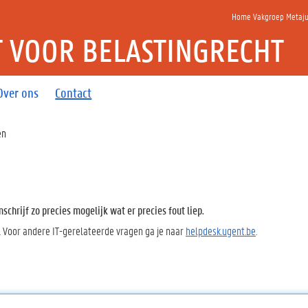
Home Vakgroep Metajur
T VOOR BELASTINGRECHT
Over ons
Contact
en
chrijf zo precies mogelijk wat er precies fout liep.
. Voor andere IT-gerelateerde vragen ga je naar
helpdesk.ugent.be
.