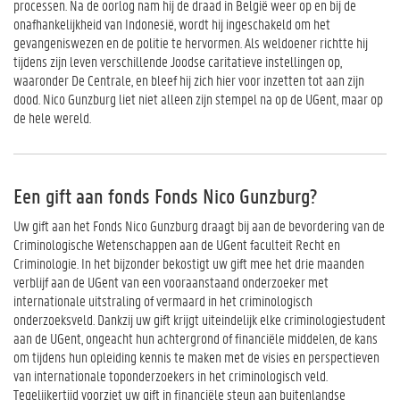
processen. Na de oorlog nam hij de draad in België weer op en bij de
onafhankelijkheid van Indonesië, wordt hij ingeschakeld om het
gevangeniswezen en de politie te hervormen. Als weldoener richtte hij
tijdens zijn leven verschillende Joodse caritatieve instellingen op,
waaronder De Centrale, en bleef hij zich hier voor inzetten tot aan zijn
dood. Nico Gunzburg liet niet alleen zijn stempel na op de UGent, maar op
de hele wereld.
Een gift aan fonds Fonds Nico Gunzburg?
Uw gift aan het Fonds Nico Gunzburg draagt bij aan de bevordering van de
Criminologische Wetenschappen aan de UGent faculteit Recht en
Criminologie. In het bijzonder bekostigt uw gift mee het drie maanden
verblijf aan de UGent van een vooraanstaand onderzoeker met
internationale uitstraling of vermaard in het criminologisch
onderzoeksveld. Dankzij uw gift krijgt uiteindelijk elke criminologiestudent
aan de UGent, ongeacht hun achtergrond of financiële middelen, de kans
om tijdens hun opleiding kennis te maken met de visies en perspectieven
van internationale toponderzoekers in het criminologisch veld.
Tegelijkertijd voorziet uw gift in financiële steun aan buitenlandse