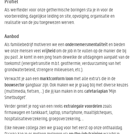
Profiel
Als werfleider voor onze gethermische boringen sta je in voor de
voorbereiding, dagelijkse leiding on site, opvolging, organisatie en
realisatie van de jou toegewezen werven.
Aanbod
Als familiebedrijf motiveren we een
ondernemersmentaliteit
en bieden
we onze mensen veel
vrijheid
om de job in te vullen op de manier die bij
jou past. Je komt in een jong team dewelke de uitdagingen aanpakt van de
toekomst (energietransitie m.b.t. geothermie, verduurzaming van het
grondwaterbeleid, strengere milieueisen, etc.).
Verwacht je aan een
marktconform loon
met alle extra's die in de
bouwsector
gangbaar zijn. Ook maken we je graag blij met diverse keuzes
(multimedia, fietsen, …) die jij kan maken in ons
cafetariaplan
'Mijn
Smetbudget'.
Verder geniet je nog van een reeks
extralegale voordelen
zoals
firmawagen en tankkaart, laptop, smartphone, maaltijdcheques,
hospitalisatieverzekering, groepsverzekering, …
Elke nieuwe collega zien we graag voor het eerst op onze onthaaldag.
Daarna kan je er meteen invliegen via
on-the-job-training
waarbij je