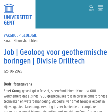
ZOEK
MENU
VAKGROEP GEOLOGIE
Nieuwsberichten
Job | Geoloog voor geothermische
boringen | Divisie Drilltech
(
25-06-2025
)
Bedrijfsgegevens
Smet Group,
gevestigd in Dessel, is een familiebedrijf met ca. 600
werknemers dat al sinds 1900 gespecialiseerd is in diverse ondergrondse
technieken en waterbehandeling. Elk bedrijf van Smet Group is expert in
zijn vakgebied. Jarenlange ervaring in zeer boeiende en complexe
projecten, in zowel binnen- als buitenland, maakt van Smet Group een