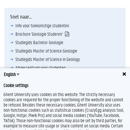
Snel naar...
Info voor toekomstige studenten
Brochure 'Geologie Studeren'
Studiegids Bachelor Geologie
Studiegids Master of Science Geologie
Studiegids Master of Science in Geology
Adviescentrum voor studenten
English
Cookie settings
Ghent University uses cookies on this website. The strictly necessary
cookies are required for the proper functioning of the website and cannot
be refused. Besides these necessary cookies, Ghent University also uses
non-functional cookies such as statistical cookies (CrazyEgg analysis tool,
F
T
Y
Google, Hotjar, Piwik Pro) and social media cookies (YouTube, Facebook,
a
w
o
TikTok). Those non-functional cookies may also be set by third parties, for
c
i
u
example to measure site usage or share content on social media. Certain
e
t
T
Feedback