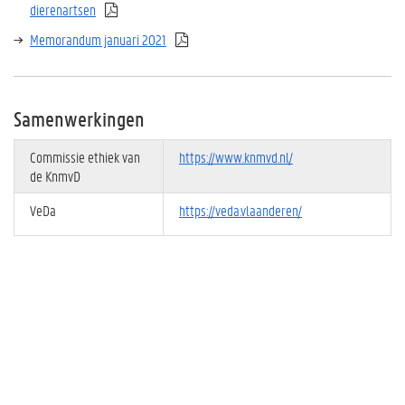
dierenartsen
Memorandum januari 2021
Samenwerkingen
Commissie ethiek van
https://www.knmvd.nl/
de KnmvD
VeDa
https://veda.vlaanderen/