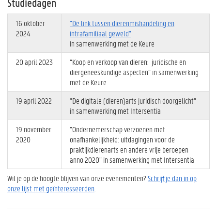
Studiedagen
16 oktober
"De link tussen dierenmishandeling en
2024
intrafamiliaal geweld"
in samenwerking met de Keure
20 april 2023
“Koop en verkoop van dieren: juridische en
diergeneeskundige aspecten” in samenwerking
met de Keure
19 april 2022
"De digitale (dieren)arts juridisch doorgelicht”
in samenwerking met Intersentia
19 november
“Ondernemerschap verzoenen met
2O20
onafhankelijkheid: uitdagingen voor de
praktijkdierenarts en andere vrije beroepen
anno 2020” in samenwerking met Intersentia
Wil je op de hoogte blijven van onze evenementen?
Schrijf je dan in op
onze lijst met geïnteresseerden
.