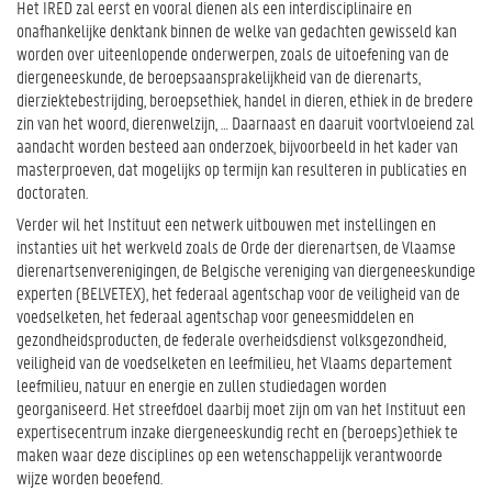
Het IRED zal eerst en vooral dienen als een interdisciplinaire en
onafhankelijke denktank binnen de welke van gedachten gewisseld kan
worden over uiteenlopende onderwerpen, zoals de uitoefening van de
diergeneeskunde, de beroepsaansprakelijkheid van de dierenarts,
dierziektebestrijding, beroepsethiek, handel in dieren, ethiek in de bredere
zin van het woord, dierenwelzijn, … Daarnaast en daaruit voortvloeiend zal
aandacht worden besteed aan onderzoek, bijvoorbeeld in het kader van
masterproeven, dat mogelijks op termijn kan resulteren in publicaties en
doctoraten.
Verder wil het Instituut een
netwerk
uitbouwen met instellingen en
instanties uit het werkveld zoals de Orde der dierenartsen, de Vlaamse
dierenartsenverenigingen, de Belgische vereniging van diergeneeskundige
experten (BELVETEX), het federaal agentschap voor de veiligheid van de
voedselketen, het federaal agentschap voor geneesmiddelen en
gezondheidsproducten, de federale overheidsdienst volksgezondheid,
veiligheid van de voedselketen en leefmilieu, het Vlaams departement
leefmilieu, natuur en energie en zullen
studiedagen
worden
georganiseerd. Het streefdoel daarbij moet zijn om van het Instituut een
expertisecentrum
inzake diergeneeskundig recht en (beroeps)ethiek te
maken waar deze disciplines op een wetenschappelijk verantwoorde
wijze worden beoefend.