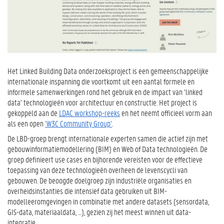
Het Linked Building Data onderzoeksproject is een gemeenschappelijke
internationale inspanning die voortkomt uit een aantal formele en
informele samenwerkingen rond het gebruik en de impact van ‘linked
data’ technologieën voor architectuur en constructie. Het project is
gekoppeld aan de
LDAC workshop-reeks
en het neemt officieel vorm aan
als een open
‘W3C Community Group’
.
De LBD-groep brengt internationale experten samen die actief zijn met
gebouwinformatiemodellering (BIM) én Web of Data technologieën. De
groep definieert use cases en bijhorende vereisten voor de effectieve
toepassing van deze technologieën overheen de levenscycli van
gebouwen. De beoogde doelgroep zijn industriële organisaties en
overheidsinstanties die intensief data gebruiken uit BIM-
modelleeromgevingen in combinatie met andere datasets (sensordata,
GIS-data, materiaaldata, …), gezien zij het meest winnen uit data-
integratie.