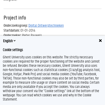
Project info
Onderzoeksgroep:
Digital Ontwerptechnieken
Startdatum:
01-01-2014
Onderzoeker:
Pieter Pauwels
English
Cookie settings
Ghent University uses cookies on this website. The strictly necessary
cookies are required for the proper functioning of the website and cannot
be refused. Besides these necessary cookies, Ghent University also uses
non-functional cookies such as statistical cookies (CrazyEgg analysis tool,
Google, Hotjar, Piwik Pro) and social media cookies (YouTube, Facebook,
L
TikTok). Those non-functional cookies may also be set by third parties, for
i
example to measure site usage or share content on social media. Certain
n
Feedback
media are only available if you accept the cookies. You can always
k
withdraw your consent via the "Cookie settings" link at the bottom of the
e
Privacy
webpage. You can read which cookies we use and why in the Cookie
d
Disclaimer
Statement.
I
Cookieverklaring
n