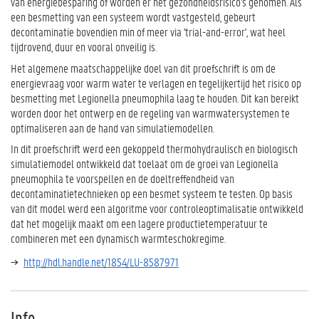
van energiebesparing of worden er net gezondheidsrisico's genomen. Als
een besmetting van een systeem wordt vastgesteld, gebeurt
decontaminatie bovendien min of meer via 'trial-and-error', wat heel
tijdrovend, duur en vooral onveilig is.
Het algemene maatschappelijke doel van dit proefschrift is om de
energievraag voor warm water te verlagen en tegelijkertijd het risico op
besmetting met Legionella pneumophila laag te houden. Dit kan bereikt
worden door het ontwerp en de regeling van warmwatersystemen te
optimaliseren aan de hand van simulatiemodellen.
In dit proefschrift werd een gekoppeld thermohydraulisch en biologisch
simulatiemodel ontwikkeld dat toelaat om de groei van Legionella
pneumophila te voorspellen en de doeltreffendheid van
decontaminatietechnieken op een besmet systeem te testen. Op basis
van dit model werd een algoritme voor controleoptimalisatie ontwikkeld
dat het mogelijk maakt om een lagere productietemperatuur te
combineren met een dynamisch warmteschokregime.
http://hdl.handle.net/1854/LU-8587971
Info