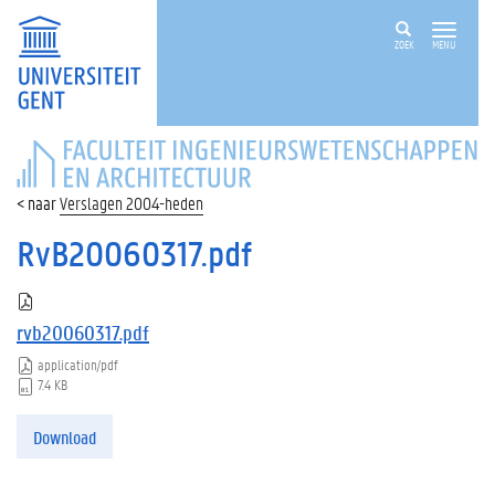
ZOEK
MENU
FACULTEIT
INGENIEURSWETENSCHAPPEN
EN
Verslagen 2004-heden
ARCHITECTUUR
RvB20060317.pdf
rvb20060317.pdf
application/pdf
7.4 KB
Download