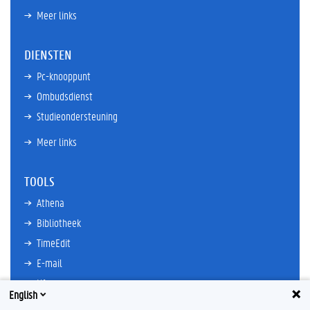
Meer links
DIENSTEN
Pc-knooppunt
Ombudsdienst
Studieondersteuning
Meer links
TOOLS
Athena
Bibliotheek
TimeEdit
E-mail
Ufora
English
Oasis