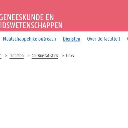
T GENEESKUNDE EN GEZO
Maatschappelijke outreach
Diensten
Over de faculteit
n
Diensten
Cel Biostatistiek
Links