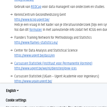
Gebruik van
REDCap
voor data managent van onderzoek en studies.
KennisCentrum Gezondheidszorg Gent
http://www.kcgg.ugent.be/
Heb je een vraag in het kader van je literatuuronderzoek (bijv. een s
Vul dan dit
formulier
in met aanvullende info zodat het KCGG een duid
Flanders Training Network for Methodology and Statistics
http://www.flames-statistics.eu/
Center for Data Analysis and Statistical Science
https://www.ugent.be/dass/en
Cursussen Statistiek (Instituut voor Permanente Vorming)
http://www.ugent.be/we/nl/diensten/ipvw-ices
Cursussen Statistiek (UGain – Ugent Academie voor ingenieurs)
https://www.ugain.ugent.be/
Stat-Gent kennisplatform CRESCENDO
English
http://www.statgent.ugent.be
Cookie settings