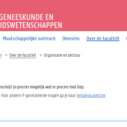
T GENEESKUNDE EN GEZO
Maatschappelijke outreach
Diensten
Over de faculteit
n
Over de faculteit
Organisatie en bestuur
chrijf zo precies mogelijk wat er precies fout liep.
. Voor andere IT-gerelateerde vragen ga je naar
helpdesk.ugent.be
.