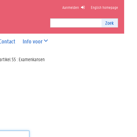
Aanmelden
English homepage
NDHEIDSWETENSCHAPPEN
Zoek
Zoek
I
n
Contact
Info voor
t
e
r
artikel 55 : Examenkansen
n
z
o
e
k
e
n