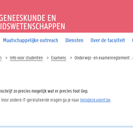
T GENEESKUNDE EN GEZO
Maatschappelijke outreach
Diensten
Over de faculteit
n
Info voor studenten
Examens
Onderwijs- en examenreglement : 
chrijf zo precies mogelijk wat er precies fout liep.
. Voor andere IT-gerelateerde vragen ga je naar
helpdesk.ugent.be
.