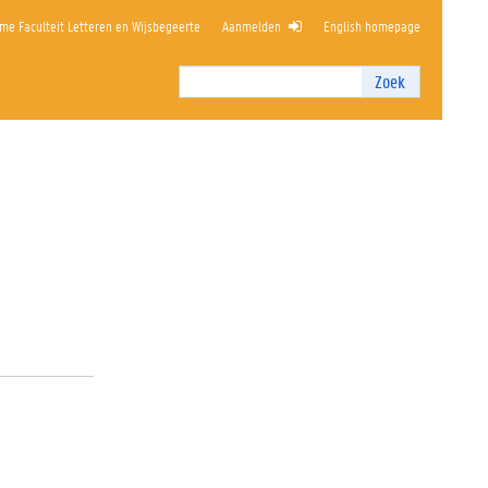
me Faculteit Letteren en Wijsbegeerte
Aanmelden
English homepage
Zoek
Zoek
I
n
t
e
r
n
z
o
e
k
e
n