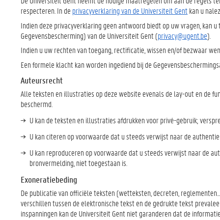
De Universiteit Gent neemt de nodige maatregelen om aan de regels te
respecteren. In de
privacyverklaring van de Universiteit Gent
kan u nalez
Indien deze privacyverklaring geen antwoord biedt op uw vragen, kan u te
Gegevensbescherming) van de Universiteit Gent (
privacy@ugent.be
).
Indien u uw rechten van toegang, rectificatie, wissen en/of bezwaar wen
Een formele klacht kan worden ingediend bij de Gegevensbeschermingsa
Auteursrecht
Alle teksten en illustraties op deze website evenals de lay-out en de fun
beschermd.
U kan de teksten en illustraties afdrukken voor privé-gebruik; versp
U kan citeren op voorwaarde dat u steeds verwijst naar de authentie
U kan reproduceren op voorwaarde dat u steeds verwijst naar de auth
bronvermelding, niet toegestaan is.
Exoneratiebeding
De publicatie van officiële teksten (wetteksten, decreten, reglementen...
verschillen tussen de elektronische tekst en de gedrukte tekst prevalee
inspanningen kan de Universiteit Gent niet garanderen dat de informatie 