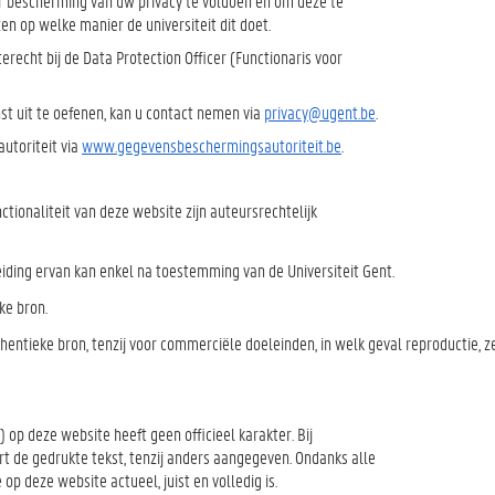
r bescherming van uw privacy te voldoen en om deze te
en op welke manier de universiteit dit doet.
recht bij de Data Protection Officer (Functionaris voor
st uit te oefenen, kan u contact nemen via
privacy@ugent.be
.
utoriteit via
www.gegevensbeschermingsautoriteit.be
.
ctionaliteit van deze website zijn auteursrechtelijk
reiding ervan kan enkel na toestemming van de Universiteit Gent.
ke bron.
entieke bron, tenzij voor commerciële doeleinden, in welk geval reproductie, z
) op deze website heeft geen officieel karakter. Bij
rt de gedrukte tekst, tenzij anders aangegeven. Ondanks alle
op deze website actueel, juist en volledig is.