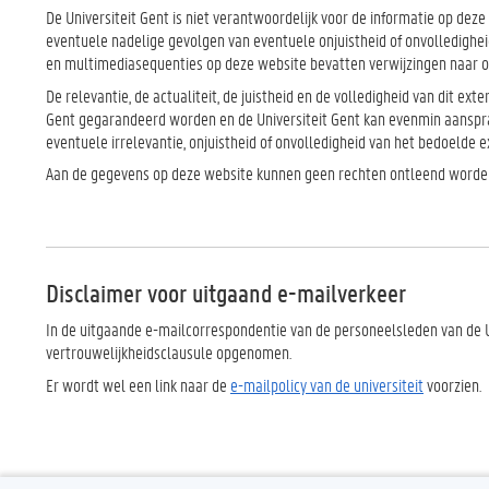
De Universiteit Gent is niet verantwoordelijk voor de informatie op dez
eventuele nadelige gevolgen van eventuele onjuistheid of onvolledig
en multimediasequenties op deze website bevatten verwijzingen naar o
De relevantie, de actualiteit, de juistheid en de volledigheid van dit ex
Gent gegarandeerd worden en de Universiteit Gent kan evenmin aanspra
eventuele irrelevantie, onjuistheid of onvolledigheid van het bedoelde 
Aan de gegevens op deze website kunnen geen rechten ontleend worde
Disclaimer voor uitgaand e-mailverkeer
In de uitgaande e-mailcorrespondentie van de personeelsleden van de U
vertrouwelijkheidsclausule opgenomen.
Er wordt wel een link naar de
e-mailpolicy van de universiteit
voorzien.