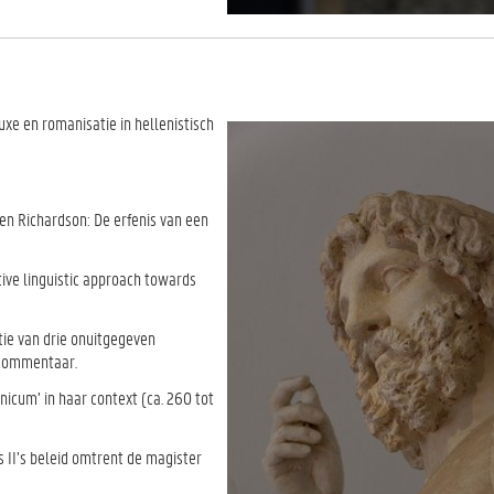
uxe en romanisatie in hellenistisch
 en Richardson: De erfenis van een
tive linguistic approach towards
tie van drie onuitgegeven
 commentaar.
nicum’ in haar context (ca. 260 tot
s II’s beleid omtrent de magister