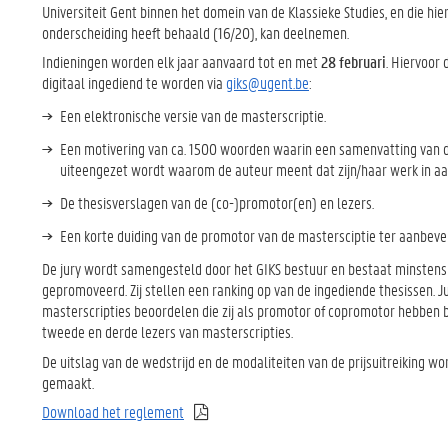
Universiteit Gent binnen het domein van de Klassieke Studies, en die hi
onderscheiding heeft behaald (16/20), kan deelnemen.
Indieningen worden elk jaar aanvaard tot en met
28 februari
. Hiervoor
digitaal ingediend te worden via
giks@ugent.be
:
Een elektronische versie van de masterscriptie.
Een motivering van ca. 1500 woorden waarin een samenvatting van
uiteengezet wordt waarom de auteur meent dat zijn/haar werk in aa
De thesisverslagen van de (co-)promotor(en) en lezers.
Een korte duiding van de promotor van de mastersciptie ter aanbevel
De jury wordt samengesteld door het GIKS bestuur en bestaat minstens uit 
gepromoveerd. Zij stellen een ranking op van de ingediende thesissen.
masterscripties beoordelen die zij als promotor of copromotor hebben b
tweede en derde lezers van masterscripties.
De uitslag van de wedstrijd en de modaliteiten van de prijsuitreiking wo
gemaakt.
Download het reglement