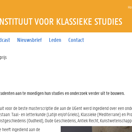
Ho
INSTITUUT VOOR KLASSIEKE STUDIES
dcast
Nieuwsbrief
Leden
Contact
prijs
studenten aan te moedigen hun studies en onderzoek verder uit te bouwen.
ijs uit voor de beste masterscriptie die aan de UGent werd ingediend over een o
staan: Taal- en letterkunde (Latijn en/of Grieks), Klassieke (Mediterrane) en Pro
enstgeschiedenis (Oudheid), Oude Geschiedenis, Antiek Recht, Kunstwetenschapp
e heeft ingediend aan de