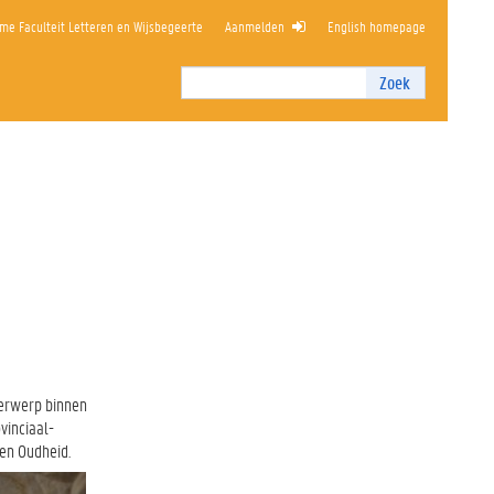
me Faculteit Letteren en Wijsbegeerte
Aanmelden
English homepage
Zoek
Zoek
I
n
t
e
r
n
z
o
e
k
e
n
nderwerp binnen
vinciaal-
en Oudheid.