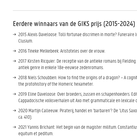
Eerdere winnaars van de GIKS prijs (2015-2024)
2015 Alexis Daveloose: Tolli fortunae discrimen in morte? Funeraire l
Clusium.
2016 Tineke Melkebeek: Aristoteles over de vrouw.
2017 Kirsten Ricquier: De receptie van de antieke romans bij Fielding
antiek genre in enkele 18e-eeuwse zedenromans.
2018 Niels Schoubben: How to find the origins of a dragon? – A cogni
the protohistory of the Homeric hexameter.
2019 Eline Daveloose: Over broeders, zussen en schapenhoeders. Edi
Cappadocische volksverhalen uit Axo met grammaticale en lexicale
2020 Martijn Calleeuw: Piraterij, handel en ‘barbaren’? De ‘Litus Saxo
ca. 410).
2021 Yannis Brichant: Het begin van de magister militum. Constantiu
equitum et peditum.