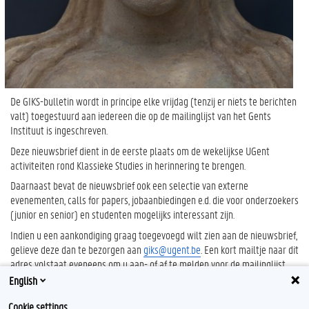
De GIKS-bulletin wordt in principe elke vrijdag (tenzij er niets te berichten
valt) toegestuurd aan iedereen die op de mailinglijst van het Gents
Instituut is ingeschreven.
Deze nieuwsbrief dient in de eerste plaats om de wekelijkse UGent
activiteiten rond Klassieke Studies in herinnering te brengen.
Daarnaast bevat de nieuwsbrief ook een selectie van externe
evenementen, calls for papers, jobaanbiedingen e.d. die voor onderzoekers
(junior en senior) en studenten mogelijks interessant zijn.
Indien u een aankondiging graag toegevoegd wilt zien aan de nieuwsbrief,
gelieve deze dan te bezorgen aan
giks@ugent.be
. Een kort mailtje naar dit
adres volstaat eveneens om u aan- of af te melden voor de mailinglijst.
English
Cookie settings