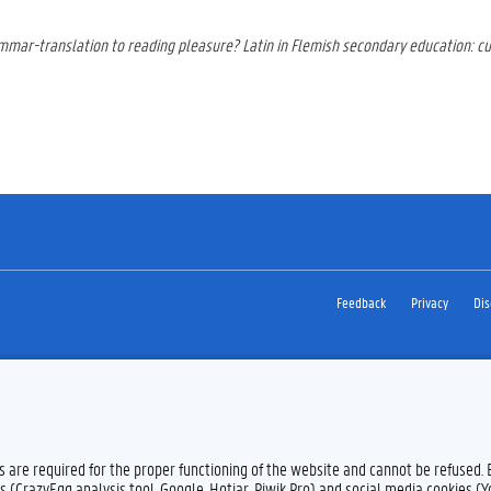
mar-translation to reading pleasure? Latin in Flemish secondary education: cu
Feedback
Privacy
Dis
es are required for the proper functioning of the website and cannot be refused.
s (CrazyEgg analysis tool, Google, Hotjar, Piwik Pro) and social media cookies (