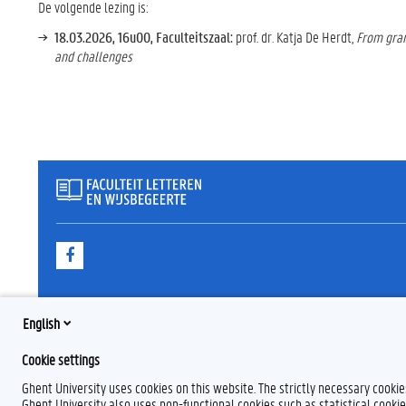
De volgende lezing is:
18.03.2026, 16u00, Faculteitszaal:
prof. dr. Katja De Herdt,
From gram
and challenges
F
a
c
e
b
English
o
o
k
Cookie settings
Ghent University uses cookies on this website. The strictly necessary cooki
Ghent University also uses non-functional cookies such as statistical cookie