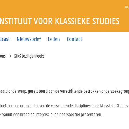
Ho
INSTITUUT VOOR KLASSIEKE STUDIES
dcast
Nieuwsbrief
Leden
Contact
 ons
GIKS lezingenreeks
paald onderwerp, gerelateerd aan de verschillende betrokken onderzoeksgroe
doeld om de grenzen tussen de verschillende disciplines in de Klassieke Studies 
vanuit een breed en interdisciplinair perspectief presenteren.