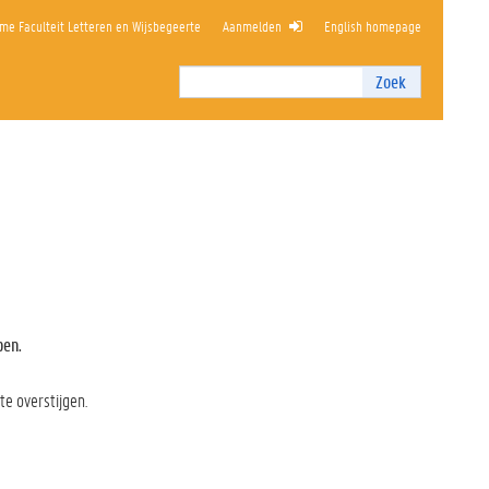
me Faculteit Letteren en Wijsbegeerte
Aanmelden
English homepage
Zoek
Zoek
I
n
t
e
r
n
z
o
e
k
e
pen.
n
te overstijgen.