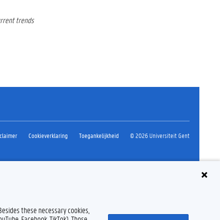
rrent trends
claimer
Cookieverklaring
Toegankelijkheid
© 2026 Universiteit Gent
 Besides these necessary cookies,
YouTube, Facebook, TikTok). Those