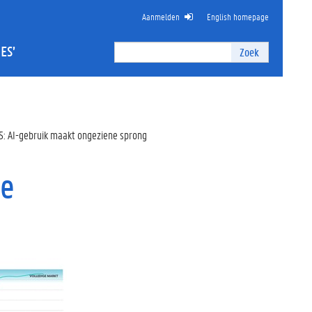
Aanmelden
English homepage
Zoek
ES’
Zoek
I
n
t
e
r
5: AI-gebruik maakt ongeziene sprong
n
z
o
ne
e
k
e
n