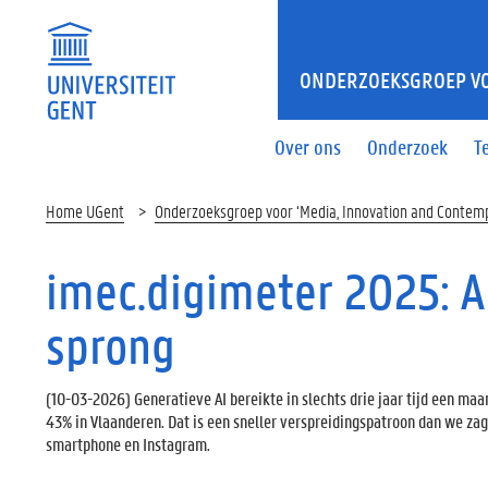
ONDERZOEKSGROEP VO
Over ons
Onderzoek
T
Home UGent
Onderzoeksgroep voor ‘Media, Innovation and Contemp
imec.digimeter 2025: 
sprong
(
10-03-2026
) Generatieve AI bereikte in slechts drie jaar tijd een ma
43% in Vlaanderen. Dat is een sneller verspreidingspatroon dan we zage
smartphone en Instagram.