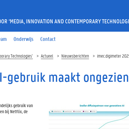
OR ‘MEDIA, INNOVATION AND CONTEMPORARY TECHNOLOGI
eam
Onderwijs
Contact
orary Technologies’
Actueel
Nieuwsberichten
imec.digimeter 202
AI-gebruik maakt ongezie
andelijks gebruik van
n bij Netflix, de