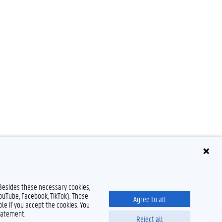
 Besides these necessary cookies,
YouTube, Facebook, TikTok). Those
Agree to all
le if you accept the cookies. You
tatement.
Reject all