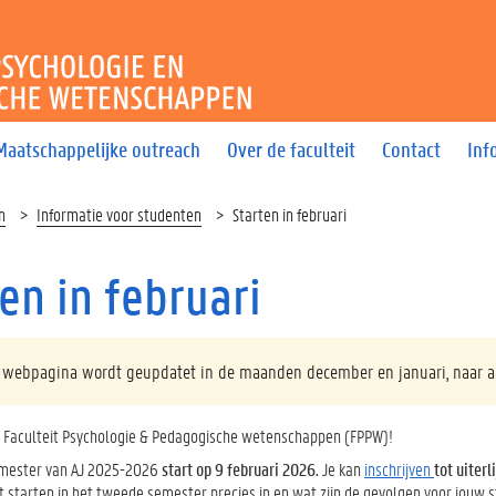
T PSYCHOLOGIE EN PEDAG
Maatschappelijke outreach
Over de faculteit
Contact
Inf
n
Informatie voor studenten
Starten in februari
en in februari
 webpagina wordt geupdatet in de maanden december en januari, naar aa
Faculteit Psychologie & Pedagogische wetenschappen (FPPW)!
mester van AJ 2025-2026
start op 9 februari 2026.
Je kan
inschrijven
tot uiterl
starten in het tweede semester precies in en wat zijn de gevolgen voor jouw st