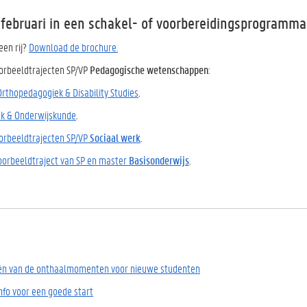
n februari in een schakel- of voorbereidingsprogramm
 een rij?
Download de brochure.
oorbeeldtrajecten SP/VP
Pedagogische wetenschappen
:
Orthopedagogiek & Disability Studies
.
k & Onderwijskunde
.
orbeeldtrajecten SP/VP
Sociaal werk
.
oorbeeldtraject van SP en master
Basisonderwijs
.
én van de onthaalmomenten voor nieuwe studenten
nfo voor een goede start