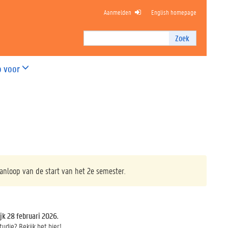
Aanmelden
English homepage
OGISCHE WETENSCHAPPEN
Zoek
Zoek
I
n
o voor
t
e
r
n
z
o
e
k
e
n
nloop van de start van het 2e semester.
ijk 28 februari 2026.
udie? Bekijk het hier!